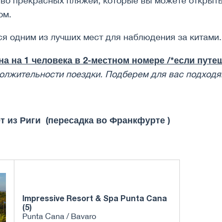
во прекрасных пляжей, которые вы можете открыть
ом.
я одним из лучших мест для наблюдения за китами.
а на 1 человека в 2-местном номере /*если путеш
одолжительности поездки. Подберем для вас подходя
т из Риги (пересадка во Франкфурте )
Impressive Resort & Spa Punta Cana
(5)
Punta Cana / Bavaro