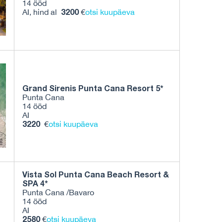
14 ööd
3200
AI, hind al
€
otsi kuupäeva
Grand Sirenis Punta Cana Resort 5*
Punta Cana
14 ööd
AI
3220
€
otsi kuupäeva
Vista Sol Punta Cana Beach Resort &
SPA 4*
Punta Cana /Bavaro
14 ööd
AI
2580
€
otsi kuupäeva