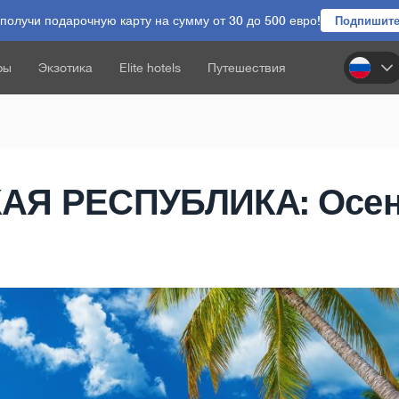
олучи подарочную карту на сумму от 30 до 500 евро!
Подпишите
ры
Экзотика
Elite hotels
Путешествия
Я РЕСПУБЛИКА: Осен