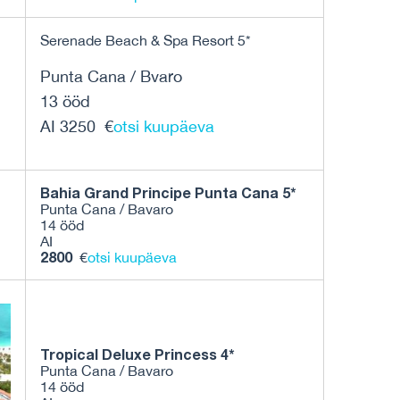
Serenade Beach & Spa Resort 5*
Punta Cana / Bvaro
13 ööd
AI 3250 €
otsi kuupäeva
Bahia Grand Principe Punta Cana 5*
Punta Cana / Bavaro
14 ööd
AI
2800
€
otsi kuupäeva
Tropical Deluxe Princess 4*
Punta Cana / Bavaro
14 ööd