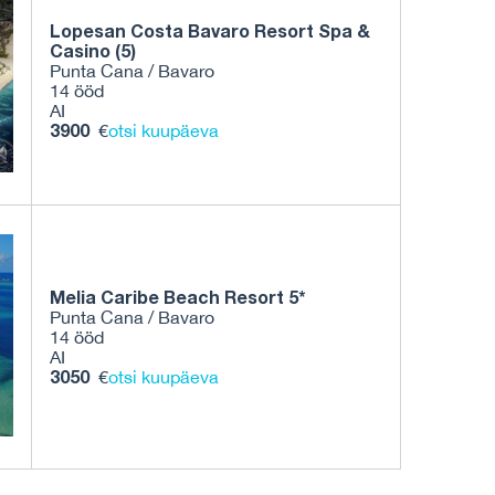
Lopesan Costa Bavaro Resort Spa &
Casino (5)
Punta Cana / Bavaro
14 ööd
AI
3900
€
otsi kuupäeva
Melia Caribe Beach Resort 5*
Punta Cana / Bavaro
14 ööd
AI
3050
€
otsi kuupäeva