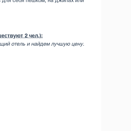
 для себя пешком, на джипах или
ествуют 2 чел.):
щий отель и найдем лучшую цену.