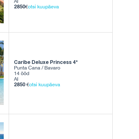
AI
2850
€
otsi kuupäeva
Caribe Deluxe Princess 4*
Punta Cana / Bavaro
14 ööd
AI
2850
€
otsi kuupäeva