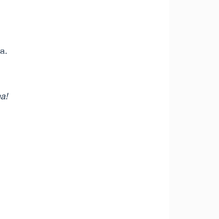
a.
na!