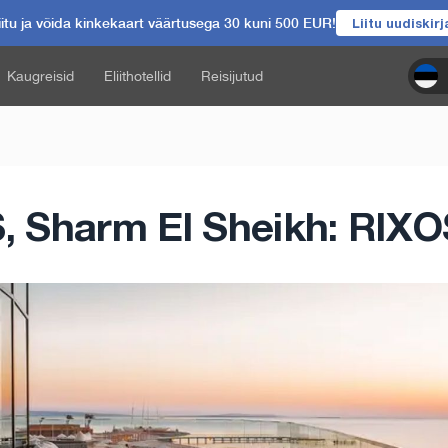
itu ja võida kinkekaart väärtusega 30 kuni 500 EUR!
Liitu uudiskir
Kaugreisid
Eliithotellid
Reisijutud
 Sharm El Sheikh: RIXOS