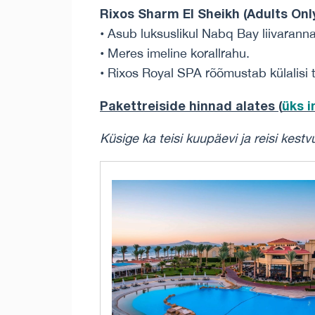
Rixos Sharm El Sheikh (Adults Only
• Asub luksuslikul Nabq Bay liivarann
• Meres imeline korallrahu.
• Rixos Royal SPA rõõmustab külalisi 
Pakettreiside hinnad alates (
üks 
Küsige ka teisi kuupäevi ja reisi kestv