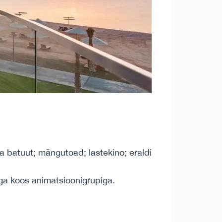
ja batuut; mängutoad; lastekino; eraldi
ega koos animatsioonigrupiga.