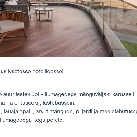
siivsetesse hotellidesse!
ub suur lasteklubi – liumägedega mänguväljak; karussell 
na- ja õhtusööki); lastebassein.
, lauajalgpalli, arvutimängude, piljardi ja meelelahutus
a liumägedega kogu perele.