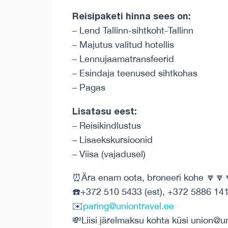
Reisipaketi hinna sees on:
– Lend Tallinn-sihtkoht-Tallinn
– Majutus valitud hotellis
– Lennujaamatransfeerid
– Esindaja teenused sihtkohas
– Pagas
Lisatasu eest:
– Reisikindlustus
– Lisaekskursioonid
– Viisa (vajadusel)
⏰Ära enam oota, broneeri kohe 🔽🔽
☎️+372 510 5433 (est), +372 5886 1414
✉️
paring@uniontravel.ee
💸Liisi järelmaksu kohta küsi union@u