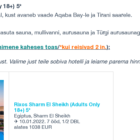
 18+) 5*
al, kust avaneb vaade Aqaba Bay-le ja Tirani saarele.
tasuta sauna, mullivanni, aurusauna ja Türgi aurusaunag
inimene
kaheses toas
/
*kui reisivad 2 in.
)
:
ust.
Valime just teile sobiva hotelli ja leiame parema hin
Rixos Sharm El Sheikh (Adults Only
18+) 5*
Egiptus, Sharm El Sheikh
✈ 10.01.2022. 7 ööd, 1/2 DBL
alates 1038 EUR