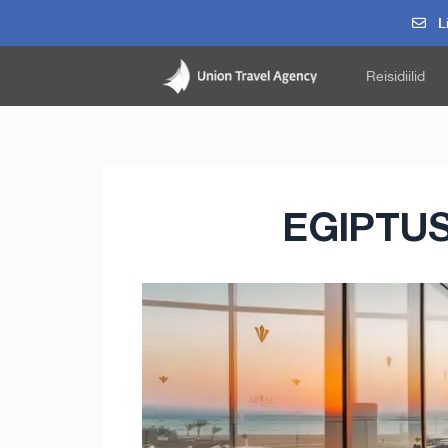
Li
Reisidiilid
EGIPTUS,