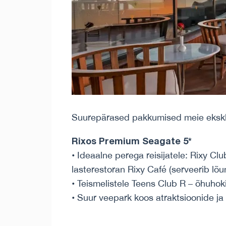
Suurepärased pakkumised meie eksklu
Rixos Premium Seagate 5*
• Ideaalne perega reisijatele: Rixy Cl
lasterestoran Rixy Café (serveerib lõu
• Teismelistele Teens Club R – õhuhoki
• Suur veepark koos atraktsioonide j