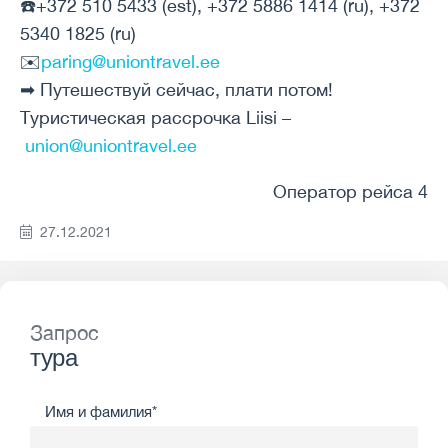
☎️+372 510 5433 (est), +372 5886 1414 (ru), +372
5340 1825 (ru)
✉️
paring@uniontravel.ee
➡ Путешествуй сейчас, плати потом!
Туристическая рассрочка Liisi –
union@uniontravel.ee
Оператор рейса 4
27.12.2021
Запрос
тура
Имя и фамилия*