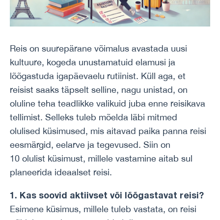
Reis on suurepärane võimalus avastada uusi
kultuure, kogeda unustamatuid elamusi ja
lõõgastuda igapäevaelu rutiinist. Küll aga, et
reisist saaks täpselt selline, nagu unistad, on
oluline teha teadlikke valikuid juba enne reisikava
tellimist. Selleks tuleb mõelda läbi mitmed
olulised küsimused, mis aitavad paika panna reisi
eesmärgid, eelarve ja tegevused. Siin on
10 olulist küsimust, millele vastamine aitab sul
planeerida ideaalset reisi.
1. Kas soovid aktiivset või lõõgastavat reisi?
Esimene küsimus, millele tuleb vastata, on reisi