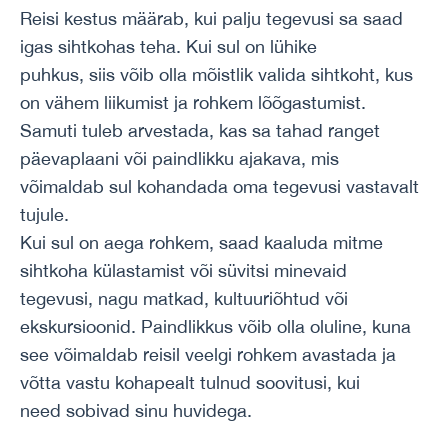
Reisi kestus määrab, kui palju tegevusi sa saad
igas sihtkohas teha. Kui sul on lühike
puhkus, siis võib olla mõistlik valida sihtkoht, kus
on vähem liikumist ja rohkem lõõgastumist.
Samuti tuleb arvestada, kas sa tahad ranget
päevaplaani või paindlikku ajakava, mis
võimaldab sul kohandada oma tegevusi vastavalt
tujule.
Kui sul on aega rohkem, saad kaaluda mitme
sihtkoha külastamist või süvitsi minevaid
tegevusi, nagu matkad, kultuuriõhtud või
ekskursioonid. Paindlikkus võib olla oluline, kuna
see võimaldab reisil veelgi rohkem avastada ja
võtta vastu kohapealt tulnud soovitusi, kui
need sobivad sinu huvidega.