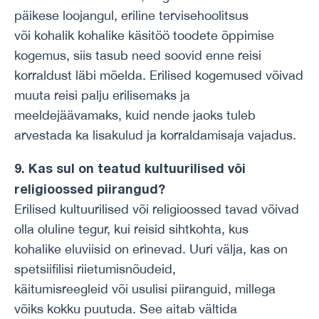
päikese loojangul, eriline tervisehoolitsus
või kohalik kohalike käsitöö toodete õppimise
kogemus, siis tasub need soovid enne reisi
korraldust läbi mõelda. Erilised kogemused võivad
muuta reisi palju erilisemaks ja
meeldejäävamaks, kuid nende jaoks tuleb
arvestada ka lisakulud ja korraldamisaja vajadus.
9. Kas sul on teatud kultuurilised või
religioossed piirangud?
Erilised kultuurilised või religioossed tavad võivad
olla oluline tegur, kui reisid sihtkohta, kus
kohalike eluviisid on erinevad. Uuri välja, kas on
spetsiifilisi riietumisnõudeid,
käitumisreegleid või usulisi piiranguid, millega
võiks kokku puutuda. See aitab vältida