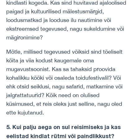
kindlasti kogeda. Kas sind huvitavad ajaloolised
paigad ja kultuurilised mälestusmärgid,
loodusmatkad ja looduse ilu nautimine või
ekstreemsed tegevused, nagu sukeldumine või
mägironimine?
Mõtle, millised tegevused võiksid sind tõeliselt
köita ja viia kodust kaugemale oma
mugavustsoonist. Kas sa tahaksid proovida
kohalikku kööki või osaleda toidufestivalil? Või
ehk otsid seiklusi, nagu safarid, matkamine või
jalgrattatuurid? Kõik need on olulised
küsimused, et reis oleks just selline, nagu oled
ette kujutanud.
5. Kui palju aega on sul reisimiseks ja kas
eelistad kindlat rütmi või paindlikkust?