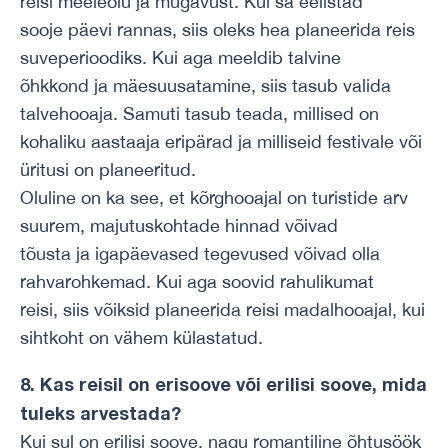
reisi meeleolu ja mugavust. Kui sa eelistad
sooje päevi rannas, siis oleks hea planeerida reis
suveperioodiks. Kui aga meeldib talvine
õhkkond ja mäesuusatamine, siis tasub valida
talvehooaja. Samuti tasub teada, millised on
kohaliku aastaaja eripärad ja milliseid festivale või
üritusi on planeeritud.
Oluline on ka see, et kõrghooajal on turistide arv
suurem, majutuskohtade hinnad võivad
tõusta ja igapäevased tegevused võivad olla
rahvarohkemad. Kui aga soovid rahulikumat
reisi, siis võiksid planeerida reisi madalhooajal, kui
sihtkoht on vähem külastatud.
8. Kas reisil on erisoove või erilisi soove, mida
tuleks arvestada?
Kui sul on erilisi soove, nagu romantiline õhtusöök