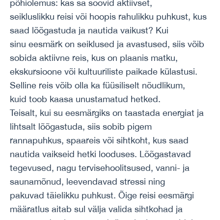
põhiolemus: kas sa soovid aktiivset,
seikluslikku reisi või hoopis rahulikku puhkust, kus
saad lõõgastuda ja nautida vaikust? Kui
sinu eesmärk on seiklused ja avastused, siis võib
sobida aktiivne reis, kus on plaanis matku,
ekskursioone või kultuuriliste paikade külastusi.
Selline reis võib olla ka füüsiliselt nõudlikum,
kuid toob kaasa unustamatud hetked.
Teisalt, kui su eesmärgiks on taastada energiat ja
lihtsalt lõõgastuda, siis sobib pigem
rannapuhkus, spaareis või sihtkoht, kus saad
nautida vaikseid hetki looduses. Lõõgastavad
tegevused, nagu tervisehoolitsused, vanni- ja
saunamõnud, leevendavad stressi ning
pakuvad täielikku puhkust. Õige reisi eesmärgi
määratlus aitab sul välja valida sihtkohad ja