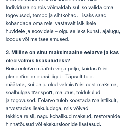
Individuaalne reis võimaldab sul ise valida oma
tegevused, tempo ja sihtkohad. Lisaks saad
kohandada oma reisi vastavalt isiklikele
huvidele ja soovidele – olgu selleks kunst, ajalugu,
loodus või maitseelamused.
3. Milline on sinu maksimaalne eelarve ja kas
oled valmis lisakuludeks?
Reisi eelarve määrab väga palju, kuidas reisi
planeerimine edasi liigub. Täpselt tuleb
määrata, kui palju oled valmis reisi eest maksma,
sealhulgas transport, majutus, toidukulud
ja tegevused. Eelarve tuleb koostada realistlikult,
arvestades lisakuludega, mis võivad
tekkida reisil, nagu kohalikud maksud, restoranide
hinnatõusud või ekskursioonide lisatasud.