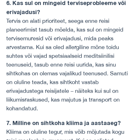
6. Kas sul on mingeid terviseprobleeme või
erivajadusi?
Tervis on alati prioriteet, seega enne reisi
planeerimist tasub mõelda, kas sul on mingeid
tervisemuresid või erivajadusi, mida peaks
arvestama. Kui sa oled allergiline mõne toidu
suhtes või vajad spetsiaalseid meditsiinilisi
teenuseid, tasub enne reisi uurida, kas sinu
sihtkohas on olemas vajalikud teenused. Samuti
on oluline teada, kas sihtkoht vastab
erivajadustega reisijatele – näiteks kui sul on
liikumisraskused, kas majutus ja transport on
kohandatud.
7. Milline on sihtkoha kliima ja aastaaeg?
Kliima on oluline tegur, mis võib mõjutada kogu