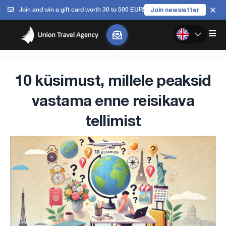
Join and win a gift card worth 30 to 500 EUR!
Join newsletter
10 küsimust, millele peaksid
vastama enne reisikava
tellimist