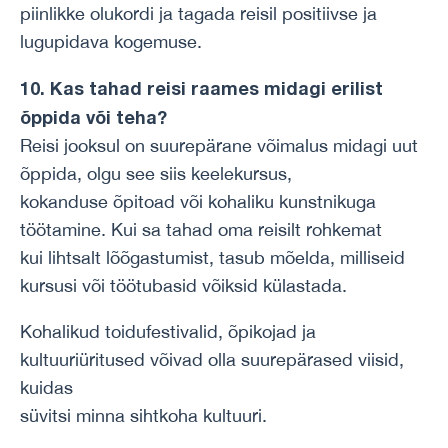
piinlikke olukordi ja tagada reisil positiivse ja
lugupidava kogemuse.
10. Kas tahad reisi raames midagi erilist
õppida või teha?
Reisi jooksul on suurepärane võimalus midagi uut
õppida, olgu see siis keelekursus,
kokanduse õpitoad või kohaliku kunstnikuga
töötamine. Kui sa tahad oma reisilt rohkemat
kui lihtsalt lõõgastumist, tasub mõelda, milliseid
kursusi või töötubasid võiksid külastada.
Kohalikud toidufestivalid, õpikojad ja
kultuuriüritused võivad olla suurepärased viisid,
kuidas
süvitsi minna sihtkoha kultuuri.