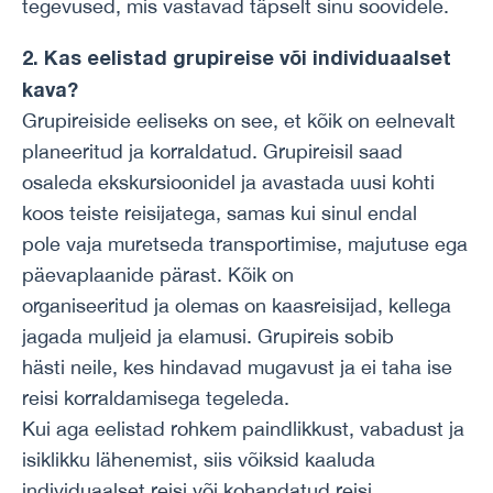
tegevused, mis vastavad täpselt sinu soovidele.
2. Kas eelistad grupireise või individuaalset
kava?
Grupireiside eeliseks on see, et kõik on eelnevalt
planeeritud ja korraldatud. Grupireisil saad
osaleda ekskursioonidel ja avastada uusi kohti
koos teiste reisijatega, samas kui sinul endal
pole vaja muretseda transportimise, majutuse ega
päevaplaanide pärast. Kõik on
organiseeritud ja olemas on kaasreisijad, kellega
jagada muljeid ja elamusi. Grupireis sobib
hästi neile, kes hindavad mugavust ja ei taha ise
reisi korraldamisega tegeleda.
Kui aga eelistad rohkem paindlikkust, vabadust ja
isiklikku lähenemist, siis võiksid kaaluda
individuaalset reisi või kohandatud reisi.