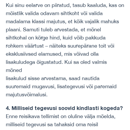
Kui sinu eelarve on piiratud, tasub kaaluda, kas on
mõistlik valida odavam sihtkoht või valida
madalama klassi majutus, et kõik vajalik mahuks
plaani. Samuti tuleb arvestada, et mõnel
sihtkohal on kõrge hind, kuid võib pakkuda
rohkem väärtust – näiteks suurepärane toit või
eksklusiivsed elamused, mis võivad olla
lisakuludega õigustatud. Kui sa oled valmis
mõned
lisakulud sisse arvestama, saad nautida
suuremaid mugavusi, lisategevusi või paremaid
majutusvõimalusi.
4. Milliseid tegevusi soovid kindlasti kogeda?
Enne reisikava tellimist on oluline välja mõelda,
milliseid tegevusi sa tahaksid oma reisil