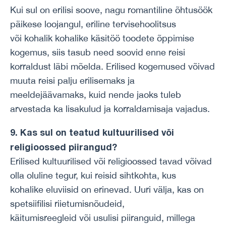
Kui sul on erilisi soove, nagu romantiline õhtusöök
päikese loojangul, eriline tervisehoolitsus
või kohalik kohalike käsitöö toodete õppimise
kogemus, siis tasub need soovid enne reisi
korraldust läbi mõelda. Erilised kogemused võivad
muuta reisi palju erilisemaks ja
meeldejäävamaks, kuid nende jaoks tuleb
arvestada ka lisakulud ja korraldamisaja vajadus.
9. Kas sul on teatud kultuurilised või
religioossed piirangud?
Erilised kultuurilised või religioossed tavad võivad
olla oluline tegur, kui reisid sihtkohta, kus
kohalike eluviisid on erinevad. Uuri välja, kas on
spetsiifilisi riietumisnõudeid,
käitumisreegleid või usulisi piiranguid, millega