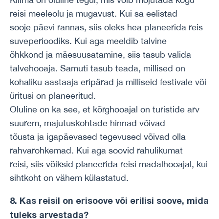
reisi meeleolu ja mugavust. Kui sa eelistad
sooje päevi rannas, siis oleks hea planeerida reis
suveperioodiks. Kui aga meeldib talvine
õhkkond ja mäesuusatamine, siis tasub valida
talvehooaja. Samuti tasub teada, millised on
kohaliku aastaaja eripärad ja milliseid festivale või
üritusi on planeeritud.
Oluline on ka see, et kõrghooajal on turistide arv
suurem, majutuskohtade hinnad võivad
tõusta ja igapäevased tegevused võivad olla
rahvarohkemad. Kui aga soovid rahulikumat
reisi, siis võiksid planeerida reisi madalhooajal, kui
sihtkoht on vähem külastatud.
8. Kas reisil on erisoove või erilisi soove, mida
tuleks arvestada?