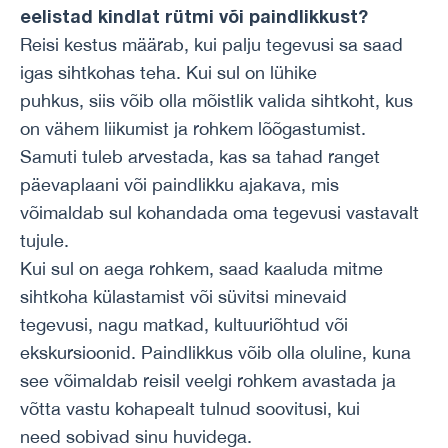
eelistad kindlat rütmi või paindlikkust?
Reisi kestus määrab, kui palju tegevusi sa saad
igas sihtkohas teha. Kui sul on lühike
puhkus, siis võib olla mõistlik valida sihtkoht, kus
on vähem liikumist ja rohkem lõõgastumist.
Samuti tuleb arvestada, kas sa tahad ranget
päevaplaani või paindlikku ajakava, mis
võimaldab sul kohandada oma tegevusi vastavalt
tujule.
Kui sul on aega rohkem, saad kaaluda mitme
sihtkoha külastamist või süvitsi minevaid
tegevusi, nagu matkad, kultuuriõhtud või
ekskursioonid. Paindlikkus võib olla oluline, kuna
see võimaldab reisil veelgi rohkem avastada ja
võtta vastu kohapealt tulnud soovitusi, kui
need sobivad sinu huvidega.