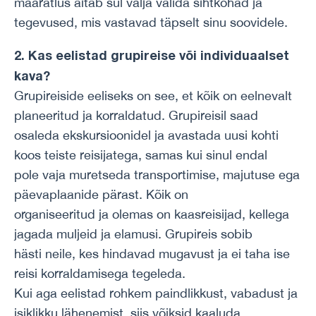
määratlus aitab sul välja valida sihtkohad ja
tegevused, mis vastavad täpselt sinu soovidele.
2. Kas eelistad grupireise või individuaalset
kava?
Grupireiside eeliseks on see, et kõik on eelnevalt
planeeritud ja korraldatud. Grupireisil saad
osaleda ekskursioonidel ja avastada uusi kohti
koos teiste reisijatega, samas kui sinul endal
pole vaja muretseda transportimise, majutuse ega
päevaplaanide pärast. Kõik on
organiseeritud ja olemas on kaasreisijad, kellega
jagada muljeid ja elamusi. Grupireis sobib
hästi neile, kes hindavad mugavust ja ei taha ise
reisi korraldamisega tegeleda.
Kui aga eelistad rohkem paindlikkust, vabadust ja
isiklikku lähenemist, siis võiksid kaaluda