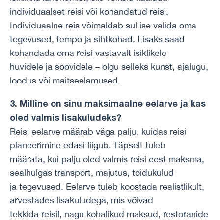
individuaalset reisi või kohandatud reisi.
Individuaalne reis võimaldab sul ise valida oma
tegevused, tempo ja sihtkohad. Lisaks saad
kohandada oma reisi vastavalt isiklikele
huvidele ja soovidele – olgu selleks kunst, ajalugu,
loodus või maitseelamused.
3. Milline on sinu maksimaalne eelarve ja kas
oled valmis lisakuludeks?
Reisi eelarve määrab väga palju, kuidas reisi
planeerimine edasi liigub. Täpselt tuleb
määrata, kui palju oled valmis reisi eest maksma,
sealhulgas transport, majutus, toidukulud
ja tegevused. Eelarve tuleb koostada realistlikult,
arvestades lisakuludega, mis võivad
tekkida reisil, nagu kohalikud maksud, restoranide