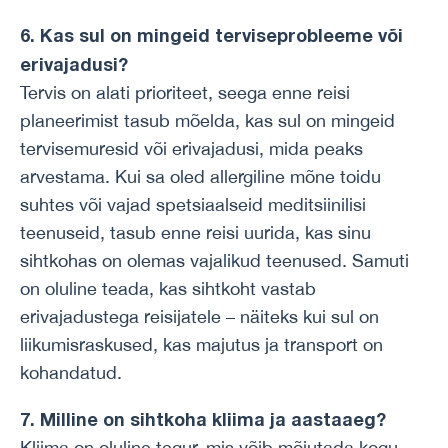
6. Kas sul on mingeid terviseprobleeme või
erivajadusi?
Tervis on alati prioriteet, seega enne reisi
planeerimist tasub mõelda, kas sul on mingeid
tervisemuresid või erivajadusi, mida peaks
arvestama. Kui sa oled allergiline mõne toidu
suhtes või vajad spetsiaalseid meditsiinilisi
teenuseid, tasub enne reisi uurida, kas sinu
sihtkohas on olemas vajalikud teenused. Samuti
on oluline teada, kas sihtkoht vastab
erivajadustega reisijatele – näiteks kui sul on
liikumisraskused, kas majutus ja transport on
kohandatud.
7. Milline on sihtkoha kliima ja aastaaeg?
Kliima on oluline tegur, mis võib mõjutada kogu