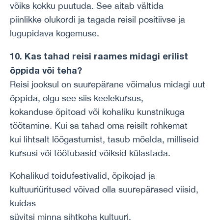
võiks kokku puutuda. See aitab vältida
piinlikke olukordi ja tagada reisil positiivse ja
lugupidava kogemuse.
10. Kas tahad reisi raames midagi erilist
õppida või teha?
Reisi jooksul on suurepärane võimalus midagi uut
õppida, olgu see siis keelekursus,
kokanduse õpitoad või kohaliku kunstnikuga
töötamine. Kui sa tahad oma reisilt rohkemat
kui lihtsalt lõõgastumist, tasub mõelda, milliseid
kursusi või töötubasid võiksid külastada.
Kohalikud toidufestivalid, õpikojad ja
kultuuriüritused võivad olla suurepärased viisid,
kuidas
süvitsi minna sihtkoha kultuuri.