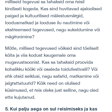
milliseid tegevusi sa tahaksid oma reisil
kindlasti kogeda. Kas sind huvitavad ajaloolised
paigad ja kultuurilised mälestusmärgid,
loodusmatkad ja looduse ilu nautimine või
ekstreemsed tegevused, nagu sukeldumine või
mägironimine?
Mõtle, millised tegevused võiksid sind tõeliselt
köita ja viia kodust kaugemale oma
mugavustsoonist. Kas sa tahaksid proovida
kohalikku kööki või osaleda toidufestivalil? Või
ehk otsid seiklusi, nagu safarid, matkamine või
jalgrattatuurid? Kõik need on olulised
küsimused, et reis oleks just selline, nagu oled
ette kujutanud.
5. Kui palju aega on sul reisimiseks ja kas