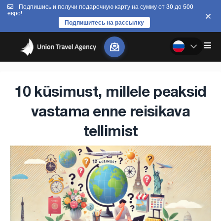
Подпишись и получи подарочную карту на сумму от 30 до 500
евро!
Подпишитесь на рассылку
10 küsimust, millele peaksid
vastama enne reisikava
tellimist