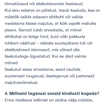
hinnatõusud või ekskursioonide lisatasud.
Kui sinu eelarve on piiratud, tasub kaaluda, kas on
mõistlik valida odavam sihtkoht või valida
madalama klassi majutus, et kõik vajalik mahuks
plaani. Samuti tuleb arvestada, et mõnel
sihtkohal on kõrge hind, kuid võib pakkuda
rohkem väärtust – näiteks suurepärane toit või
eksklusiivsed elamused, mis võivad olla
lisakuludega õigustatud. Kui sa oled valmis
mõned
lisakulud sisse arvestama, saad nautida
suuremaid mugavusi, lisategevusi või paremaid
majutusvõimalusi.
4. Milliseid tegevusi soovid kindlasti kogeda?
Enne reisikava tellimist on oluline välja mõelda,