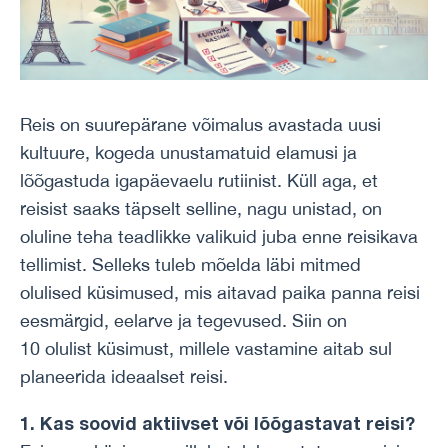
Reis on suurepärane võimalus avastada uusi
kultuure, kogeda unustamatuid elamusi ja
lõõgastuda igapäevaelu rutiinist. Küll aga, et
reisist saaks täpselt selline, nagu unistad, on
oluline teha teadlikke valikuid juba enne reisikava
tellimist. Selleks tuleb mõelda läbi mitmed
olulised küsimused, mis aitavad paika panna reisi
eesmärgid, eelarve ja tegevused. Siin on
10 olulist küsimust, millele vastamine aitab sul
planeerida ideaalset reisi.
1. Kas soovid aktiivset või lõõgastavat reisi?