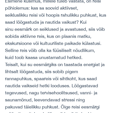
Esimene küsimus, millele tuleb vastata, on reisi
põhiolemus: kas sa soovid aktiivset,
seikluslikku reisi või hoopis rahulikku puhkust, kus
saad lõõgastuda ja nautida vaikust? Kui
sinu eesmärk on seiklused ja avastused, siis võib
sobida aktiivne reis, kus on plaanis matku,
ekskursioone või kultuuriliste paikade külastusi.
Selline reis võib olla ka füüsiliselt nõudlikum,
kuid toob kaasa unustamatud hetked.
Teisalt, kui su eesmärgiks on taastada energiat ja
lihtsalt lõõgastuda, siis sobib pigem
rannapuhkus, spaareis või sihtkoht, kus saad
nautida vaikseid hetki looduses. Lõõgastavad
tegevused, nagu tervisehoolitsused, vanni- ja
saunamõnud, leevendavad stressi ning
pakuvad täielikku puhkust. Õige reisi eesmärgi