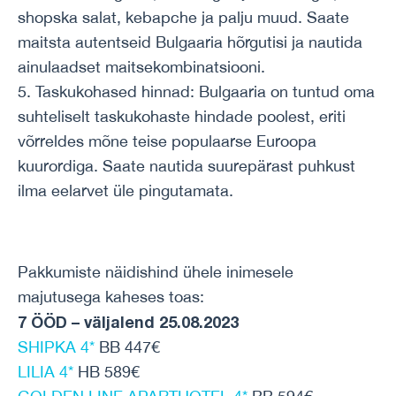
shopska salat, kebapche ja palju muud. Saate
maitsta autentseid Bulgaaria hõrgutisi ja nautida
ainulaadset maitsekombinatsiooni.
5. Taskukohased hinnad: Bulgaaria on tuntud oma
suhteliselt taskukohaste hindade poolest, eriti
võrreldes mõne teise populaarse Euroopa
kuurordiga. Saate nautida suurepärast puhkust
ilma eelarvet üle pingutamata.
Pakkumiste näidishind ühele inimesele
majutusega kaheses toas:
7 ÖÖD – väljalend 25.08.2023
SHIPKA 4*
BB 447€
LILIA 4*
HB 589€