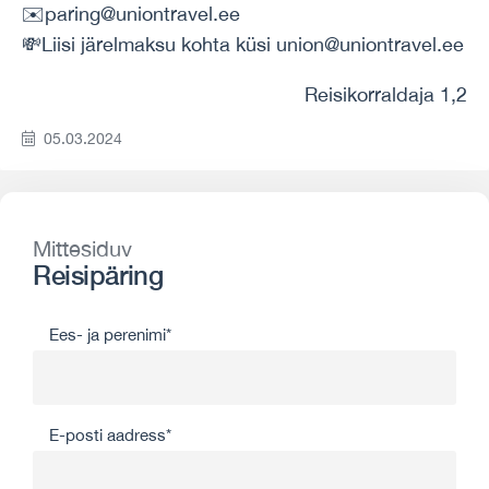
✉️paring@uniontravel.ee
💸Liisi järelmaksu kohta küsi union@uniontravel.ee
Reisikorraldaja 1,2
05.03.2024
Mittesiduv
Reisipäring
Ees- ja perenimi*
E-posti aadress*