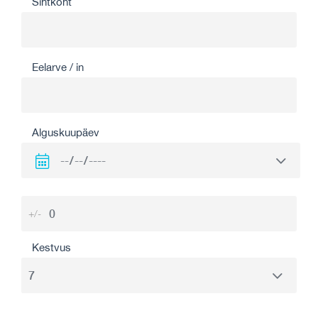
Sihtkoht
Eelarve / in
Alguskuupäev
+/-
Kestvus