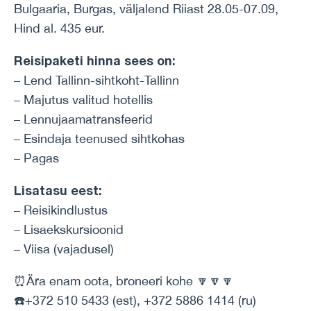
Bulgaaria, Burgas, väljalend Riiast 28.05-07.09,
Hind al. 435 eur.
Reisipaketi hinna sees on:
– Lend Tallinn-sihtkoht-Tallinn
– Majutus valitud hotellis
– Lennujaamatransfeerid
– Esindaja teenused sihtkohas
– Pagas
Lisatasu eest:
– Reisikindlustus
– Lisaekskursioonid
– Viisa (vajadusel)
⏰Ära enam oota, broneeri kohe 🔽🔽🔽
☎️+372 510 5433 (est), +372 5886 1414 (ru)