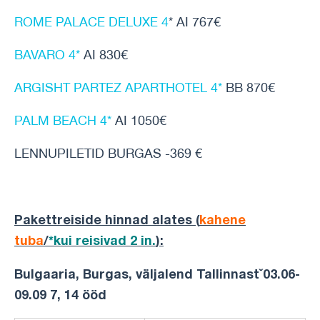
ROME PALACE DELUXE 4
* AI 767€
BAVARO 4*
AI 830€
ARGISHT PARTEZ APARTHOTEL 4*
BB 870€
PALM BEACH 4*
AI 1050€
LENNUPILETID BURGAS -369 €
Pakettreiside hinnad alates (
kahene
tuba
/
*kui reisivad 2 in.
)
:
Bulgaaria, Burgas, väljalend Tallinnastˇ03.06-
09.09 7, 14 ööd