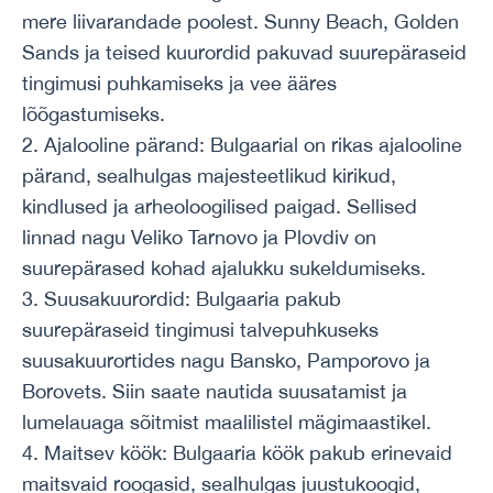
mere liivarandade poolest. Sunny Beach, Golden
Sands ja teised kuurordid pakuvad suurepäraseid
tingimusi puhkamiseks ja vee ääres
lõõgastumiseks.
2. Ajalooline pärand: Bulgaarial on rikas ajalooline
pärand, sealhulgas majesteetlikud kirikud,
kindlused ja arheoloogilised paigad. Sellised
linnad nagu Veliko Tarnovo ja Plovdiv on
suurepärased kohad ajalukku sukeldumiseks.
3. Suusakuurordid: Bulgaaria pakub
suurepäraseid tingimusi talvepuhkuseks
suusakuurortides nagu Bansko, Pamporovo ja
Borovets. Siin saate nautida suusatamist ja
lumelauaga sõitmist maalilistel mägimaastikel.
4. Maitsev köök: Bulgaaria köök pakub erinevaid
maitsvaid roogasid, sealhulgas juustukoogid,