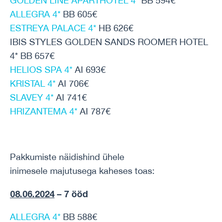
GOLDEN LINE APARTHOTEL 4*
BB 594€
ALLEGRA 4*
BB 605€
ESTREYA PALACE 4*
HB 626€
IBIS STYLES GOLDEN SANDS ROOMER HOTEL
4* BB 657€
HELIOS SPA 4*
AI 693€
KRISTAL 4*
AI 706€
SLAVEY 4*
AI 741€
HRIZANTEMA 4*
AI 787€
Pakkumiste näidishind ühele
inimesele majutusega kaheses toas:
08.06.2024
– 7 ööd
ALLEGRA 4*
BB 588€