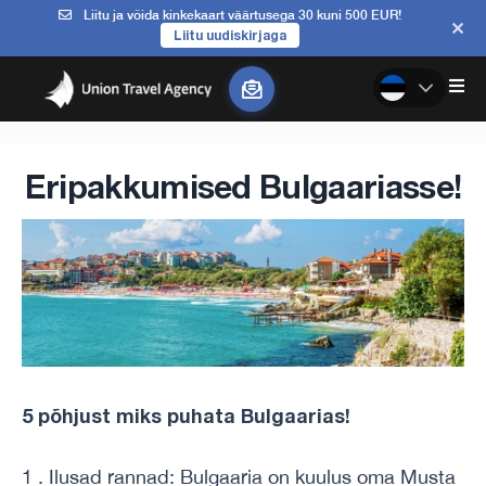
Liitu ja võida kinkekaart väärtusega 30 kuni 500 EUR!
Liitu uudiskirjaga
Eripakkumised Bulgaariasse!
5 põhjust miks puhata Bulgaarias!
1 . Ilusad rannad: Bulgaaria on kuulus oma Musta