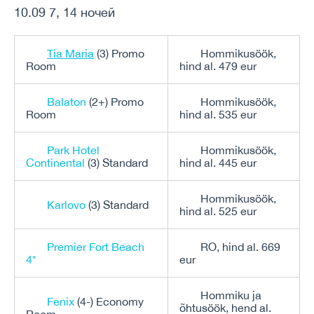
10.09 7, 14 ночей
Tia Maria
(3) Promo
Hommikusöök,
Room
hind al. 479 eur
Balaton
(2+) Promo
Hommikusöök,
Room
hind al. 535 eur
Park Hotel
Hommikusöök,
Continental
(3) Standard
hind al. 445 eur
Hommikusöök,
Karlovo
(3) Standard
hind al. 525 eur
Premier Fort Beach
RO, hind al. 669
4*
eur
Hommiku ja
Fenix
(4-) Economy
õhtusöök, hend al.