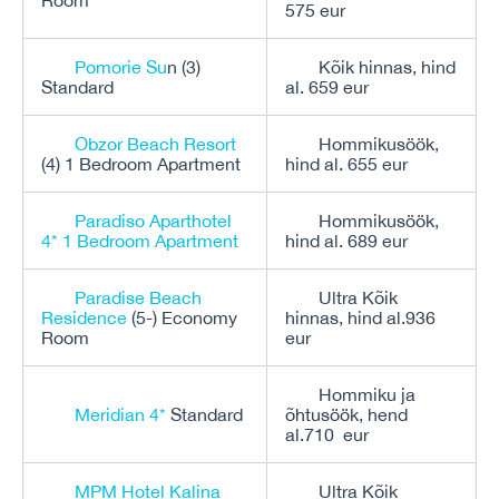
Room
575 eur
Pomorie Su
n (3)
Kõik hinnas, hind
Standard
al. 659 eur
Obzor Beach Resort
Hommikusöök,
(4) 1 Bedroom Apartment
hind al. 655 eur
Paradiso Aparthotel
Hommikusöök,
4* 1 Bedroom Apartment
hind al. 689 eur
Paradise Beach
Ultra Kõik
Residence
(5-) Economy
hinnas, hind al.936
Room
eur
Hommiku ja
Meridian 4*
Standard
õhtusöök, hend
al.710 eur
MPM Hotel Kalina
Ultra Kõik