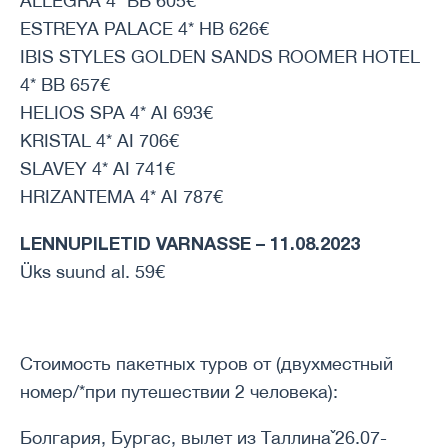
ALLEGRA 4* BB 605€
ESTREYA PALACE 4* HB 626€
IBIS STYLES GOLDEN SANDS ROOMER HOTEL
4* BB 657€
HELIOS SPA 4* AI 693€
KRISTAL 4* AI 706€
SLAVEY 4* AI 741€
HRIZANTEMA 4* AI 787€
LENNUPILETID VARNASSE – 11.08.2023
Üks suund al. 59€
Стоимость пакетных туров от (двухместный
номер/*при путешествии 2 человека):
Болгария, Бургас, вылет из Таллинаˇ26.07-