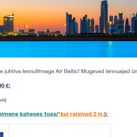
e juhtiva lennufirmaga Air Baltic! Mugavad lennuajad ü
0 €:
va)
inimene
kaheses toas
/
*kui reisivad 2 in.
)
: