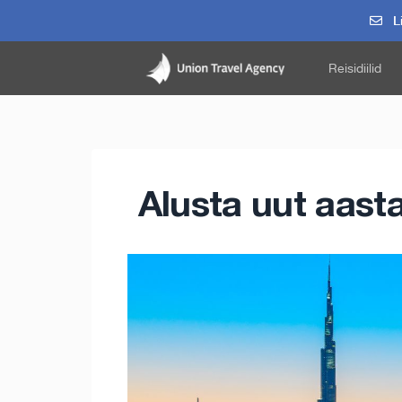
Li
Reisidiilid
Alusta uut aasta