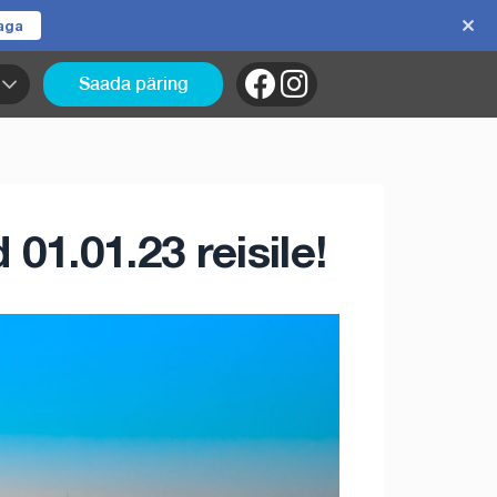
jaga
Saada päring
01.01.23 reisile!