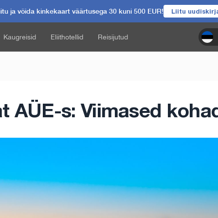
itu ja võida kinkekaart väärtusega 30 kuni 500 EUR!
Liitu uudiskir
Kaugreisid
Eliithotellid
Reisijutud
t AÜE-s: Viimased kohad 