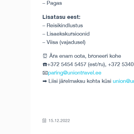
– Pagas
Lisatasu eest:
– Reisikindlustus
– Lisaekskursioonid
– Viisa (vajadusel)
⏰ Ära enam oota, broneeri kohe
☎️+372 5454 5457 (est/ru), +372 5340
📧
paring@uniontravel.ee
➡ Liisi järelmaksu kohta küsi
union@un
15.12.2022