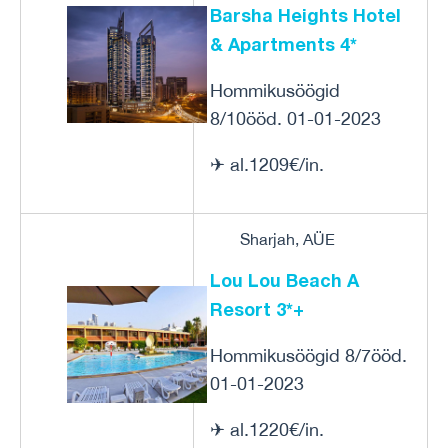
Barsha Heights Hotel
& Apartments 4*
Hommikusöögid
8/10ööd. 01-01-2023
✈ al.1209€/in.
Sharjah, AÜE
Lou Lou Beach A
Resort 3*+
Hommikusöögid 8/7ööd.
01-01-2023
✈ al.1220€/in.