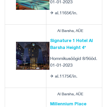
01-01-2023
✈ al.1165€/in.
Al Barsha, AÜE
Signature 1 Hotel Al
Barsha Height 4*
Hommikusöögid 8/9ööd.
01-01-2023
✈ al.1175€/in.
Al Barsha, AÜE
Millennium Place