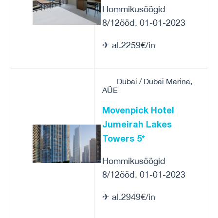
Hommikusöögid
8/12ööd. 01-01-2023
✈ al.2259€/in
Dubai / Dubai Marina,
AÜE
Movenpick Hotel
Jumeirah Lakes
Towers 5*
Hommikusöögid
8/12ööd. 01-01-2023
✈ al.2949€/in