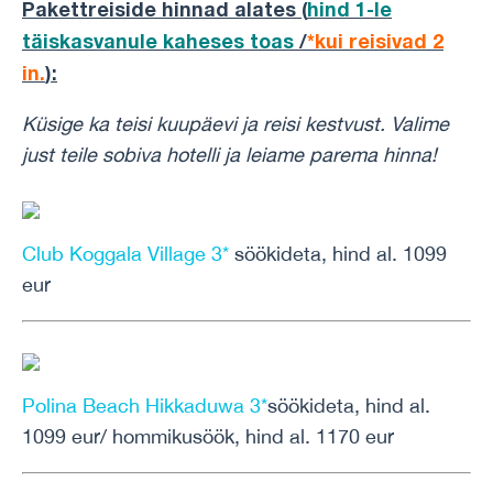
Pakettreiside hinnad alates (
hind 1-le
täiskasvanule kaheses toas
/
*kui reisivad 2
in.
):
Küsige ka teisi kuupäevi ja reisi kestvust.
Valime
just teile sobiva hotelli ja leiame parema hinna!
Club Koggala Village 3*
söökideta, hind al. 1099
eur
Polina Beach Hikkaduwa 3*
söökideta, hind al.
1099 eur/ hommikusöök, hind al. 1170 eur