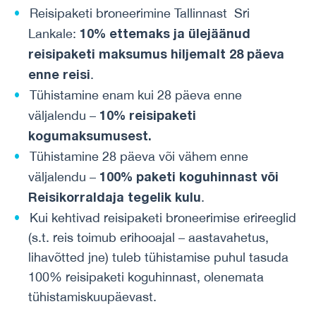
Reisipaketi broneerimine
Tallinnast
Sri
10% ettemaks ja ülejäänud
Lankale:
reisipaketi maksumus hiljemalt 28 päeva
enne reisi
.
Tühistamine enam kui 28 päeva enne
10% reisipaketi
väljalendu –
kogumaksumusest.
Tühistamine 28 päeva või vähem enne
100% paketi koguhinnast või
väljalendu –
Reisikorraldaja tegelik kulu
.
Kui kehtivad reisipaketi broneerimise erireeglid
(s.t. reis toimub erihooajal – aastavahetus,
lihavõtted jne) tuleb tühistamise puhul tasuda
100% reisipaketi koguhinnast, olenemata
tühistamiskuupäevast.