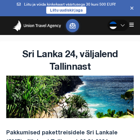
Liitu ja võida kinkekaart väärtusega 30 kuni 500 EUR!
Liitu uudiskirjaga
Sri Lanka 24, väljalend
Tallinnast
Pakkumised pakettreisidele Sri Lankale