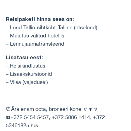
Reisipaketi hinna sees on:
– Lend Tallin-sihtkoht-Tallinn (otselend)
– Majutus valitud hotellis
– Lennujaamatransfeerid
Lisatasu eest:
– Reisikindlustus
– Lisaekskursioonid
– Viisa (vajadusel)
⏰Ära enam oota, broneeri kohe 🔽🔽🔽
☎️+372 5454 5457, +372 5886 1414, +372
53401825 rus