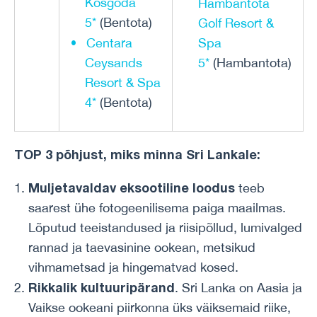
Kosgoda
Hambantota
5*
(Bentota)
Golf Resort &
Centara
Spa
Ceysands
5*
(Hambantota)
Resort & Spa
4*
(Bentota)
TOP 3 põhjust, miks minna Sri Lankale:
Muljetavaldav eksootiline loodus
teeb
saarest ühe fotogeenilisema paiga maailmas.
Lõputud teeistandused ja riisipõllud, lumivalged
rannad ja taevasinine ookean, metsikud
vihmametsad ja hingematvad kosed.
Rikkalik kultuuripärand
. Sri Lanka on Aasia ja
Vaikse ookeani piirkonna üks väiksemaid riike,