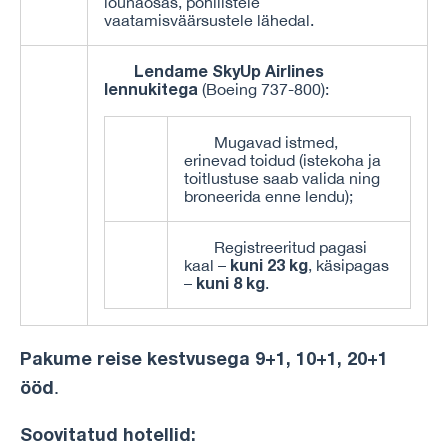
lõunaosas, põhilistele
vaatamisväärsustele lähedal.
Lendame SkyUp Airlines
lennukitega
(Boeing 737-800):
Mugavad istmed,
erinevad toidud (istekoha ja
toitlustuse saab valida ning
broneerida enne lendu);
Registreeritud pagasi
kuni 23 kg
kaal –
, käsipagas
kuni 8 kg
–
.
Pakume reise kestvusega 9+1, 10+1, 20+1
ööd
.
Soovitatud hotellid: