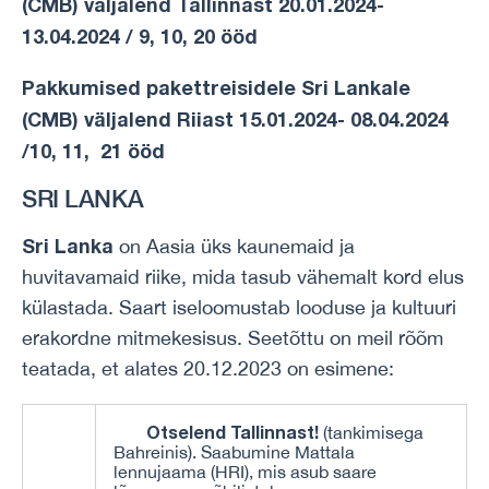
(CMB) väljalend Tallinnast 20.01.2024-
13.04.2024 / 9, 10, 20 ööd
Pakkumised pakettreisidele Sri Lankale
(CMB) väljalend Riiast 15.01.2024- 08.04.2024
/10, 11, 21 ööd
SRI LANKA
Sri Lanka
on Aasia üks kaunemaid ja
huvitavamaid riike, mida tasub vähemalt kord elus
külastada. Saart iseloomustab looduse ja kultuuri
erakordne mitmekesisus. Seetõttu on meil rõõm
teatada, et alates 20.12.2023 on esimene:
Otselend Tallinnast!
(tankimisega
Bahreinis). Saabumine Mattala
lennujaama (HRI), mis asub saare