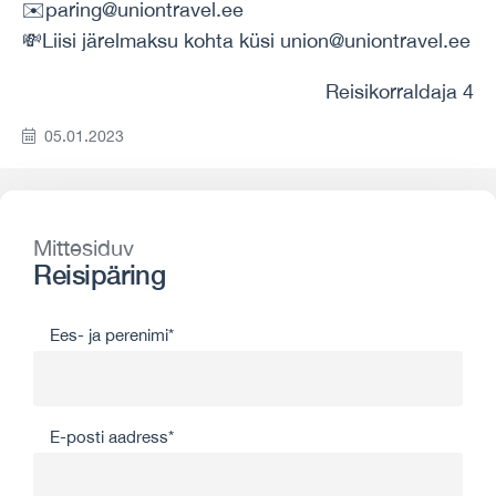
✉️paring@uniontravel.ee
💸Liisi järelmaksu kohta küsi union@uniontravel.ee
Reisikorraldaja 4
05.01.2023
Mittesiduv
Reisipäring
Ees- ja perenimi*
E-posti aadress*