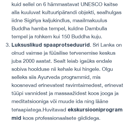
kuid sellel on 6 hämmastavat UNESCO kaitse
alla kuuluvat kultuuripärandi objekti, sealhulgas
iidne Sigiriya kaljukindlus, maailmakuulus
Buddha hamba tempel, kuldne Dambulla
tempel ja rohkem kui 150 Buddha kuju.
Luksuslikud spaaprotseduurid
. Sri Lanka on
olnud vaimse ja füüsilise tervenemise keskus
juba 2000 aastat. Sealt leiab igaüks endale
sobiva hoolduse nii kehale kui hingele. Olgu
selleks siis Ayurveda programmid, mis
koosnevad erinevatest ravimtaimedest, erinevat
tüüpi vannidest ja massaažidest koos jooga ja
meditatsiooniga või muude ida ning lääne
ekskursiooniprogram
teraapiatega.Huvitavad
mid
koos professionaalsete giididega.