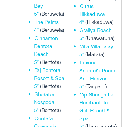
Bey
Citrus
5*
(Beruwela)
Hikkaduwa
The Palms
4*
(Hikkaduwa)
4*
(Beruwela)
Araliya Beach
Cinnamon
5*
(Unawatuna)
Bentota
Villa Villa Talay
Beach
5*
(Matara)
5*
(Bentota)
Luxury
Taj Bentota
Anantara Peace
Resort & Spa
And Heaven
5*
(Bentota)
5*
(Tangalle)
Sheraton
Vip Shangri La
Kosgoda
Hambantota
5*
(Bentota)
Golf Resort &
Centara
Spa
Ceysands
5*
(Hambantota)