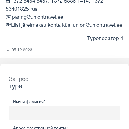
☎️+372 5454 5457, +372 5886 1414, +372
53401825 rus
✉️paring@uniontravel.ee
💸Liisi järelmaksu kohta küsi union@uniontravel.ee
Туроператор 4
05.12.2023
Запрос
тура
Имя и фамилия*
Адрес электронной почты*