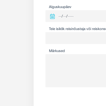
Alguskuupäev
Teie isiklik reisinõustaja või reiskons
Märkused