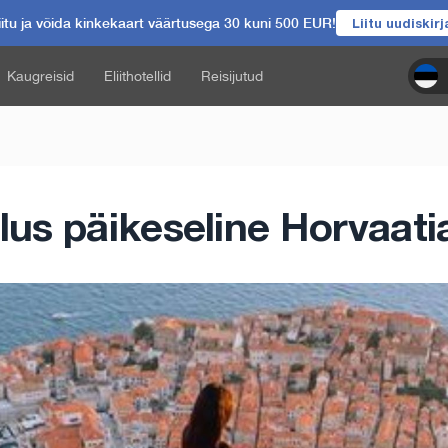
itu ja võida kinkekaart väärtusega 30 kuni 500 EUR!
Liitu uudiskir
Kaugreisid
Eliithotellid
Reisijutud
Ilus päikeseline Horvaati