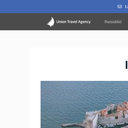
Li
Reisidiilid