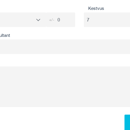
Kestvus
+/-
ultant