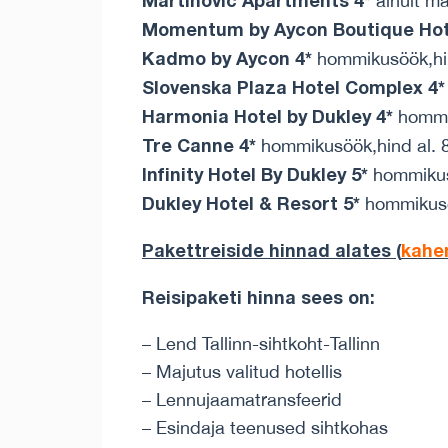
Martinovic Apartments 4*
ainult ma
Momentum by Aycon Boutique Hot
Kadmo by Aycon 4*
hommikusöök,hin
Slovenska Plaza Hotel Complex 4*
Harmonia Hotel by Dukley 4*
hommik
Tre Canne 4*
hommikusöök,hind al. 
Infinity Hotel By Dukley 5*
hommikusö
Dukley Hotel & Resort 5*
hommikusö
Pakettreiside hinnad alates (
kahe
Reisipaketi hinna sees on:
– Lend Tallinn-sihtkoht-Tallinn
– Majutus valitud hotellis
– Lennujaamatransfeerid
– Esindaja teenused sihtkohas