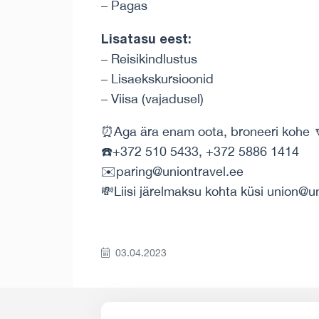
– Pagas
Lisatasu eest:
– Reisikindlustus
– Lisaekskursioonid
– Viisa (vajadusel)
⏰Aga ära enam oota, broneeri kohe 
☎️+372 510 5433, +372 5886 1414
✉️paring@uniontravel.ee
💸Liisi järelmaksu kohta küsi union@u
03.04.2023