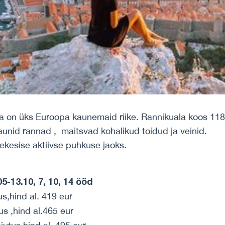
ja on üks Euroopa kaunemaid riike. Rannikuala koos 118
unid rannad , maitsvad kohalikud toidud ja veinid.
ekesise aktiivse puhkuse jaoks.
5-13.10, 7, 10, 14 ööd
us,hind al. 419 eur
us ,hind al.465 eur