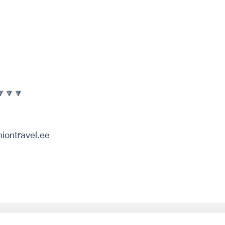
🔽🔽🔽
niontravel.ee