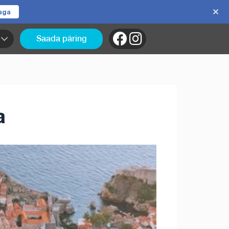
jaga
Saada päring
a