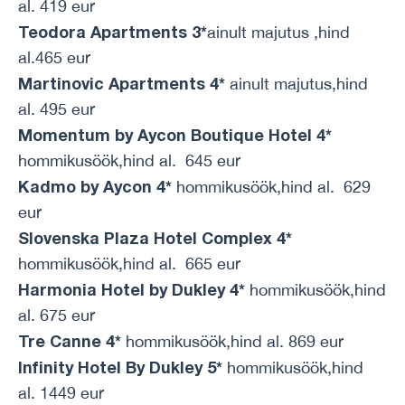
al. 419 eur
Teodora Apartments 3*
ainult majutus ,hind
al.465 eur
Martinovic Apartments 4*
ainult majutus,hind
al. 495 eur
Momentum by Aycon Boutique Hotel 4*
hommikusöök,hind al. 645 eur
Kadmo by Aycon 4*
hommikusöök,hind al. 629
eur
Slovenska Plaza Hotel Complex 4*
hommikusöök,hind al. 665 eur
Harmonia Hotel by Dukley 4*
hommikusöök,hind
al. 675 eur
Tre Canne 4*
hommikusöök,hind al. 869 eur
Infinity Hotel By Dukley 5*
hommikusöök,hind
al. 1449 eur