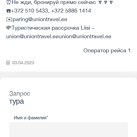
⏰Не жди, бронируй прямо сейчас 🔽🔽🔽
☎️+372 510 5433, +372 5886 1414
✉️paring@uniontravel.ee
💸Туристическая рассрочка Liisi –
union@uniontravel.eeunion@uniontravel.ee
Оператор рейса 1
03.04.2023
Запрос
тура
Имя и фамилия*