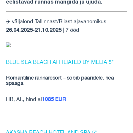
eelistavad rannas mängida ja ujuda.
✈️
väljalend Tallinnast/Riiast ajavahemikus
26.04.2025-21.10.2025
| 7 ööd
BLUE SEA BEACH AFFILIATED BY MELIA 5*
Romantiline rannaresort – sobib paaridele, hea
spaaga
1085 EUR
HB, AI., hind al
AKASHA BEACH HOTEL AND SPA 5*