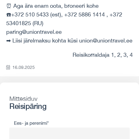
⏰ Aga ära enam oota, broneeri kohe
☎️+372 510 5433 (est), +372 5886 1414 , +372
53401825 (RU)
paring@uniontravel.ee
➡ Liisi järelmaksu kohta küsi union@uniontravel.ee
Reisikorraldaja 1, 2, 3, 4
16.09.2025
Mittesiduv
Reisipäring
Ees- ja perenimi*