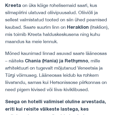
Kreeta
on üks kõige rohelisemaid saari, kus
silmapiirini ulatuvad oliivipuusalud. Oliiviõli ja
sellest valmistatud tooted on siin ühed peamised
Heraklion
kaubad. Saare suurim linn on
(Iraklion),
mis toimib Kreeta halduskeskusena ning kuhu
maandus ka meie lennuk.
Mõned kaunimad linnad asuvad saare lääneosas
Chania (Hania) ja Rethymno
– näiteks
, mille
arhitektuuri on tugevalt mõjutanud Veneetsia ja
Türgi võimuaeg. Lääneosas leidub ka rohkem
liivarandu, samas kui Hersonissose piirkonnas on
need pigem kivised või liiva-kiviklibused.
Seega on hotelli valimisel oluline arvestada,
eriti kui reisite väikeste lastega, kes