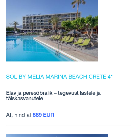
SOL BY MELIA MARINA BEACH CRETE 4*
Elav ja peresõbralik – tegevust lastele ja
täiskasvanutele
889 EUR
AI, hind al