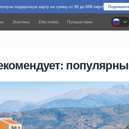
олучи подарочную карту на сумму от 30 до 500 евро!
Подпишите
ры
Экзотика
Elite hotels
Путешествия
рекомендует: популярны