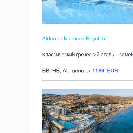
Aldemar Knossos Royal 5*
Классический греческий отель – семе
1189 EUR
BB, HB, AI. цена от