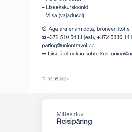
– Lisaekskursioonid
– Viisa (vajadusel)
⏰ Aga ära enam oota, broneeri kohe
☎️+372 510 5433 (est), +372 5886 14
paring@uniontravel.ee
➡ Liisi järelmaksu kohta küsi union@u
03.05.2024
Mittesiduv
Reisipäring