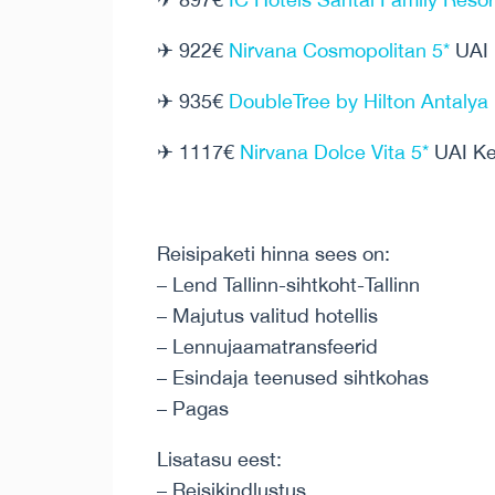
✈ 922€
Nirvana Cosmopolitan 5*
UAI 
✈ 935€
DoubleTree by Hilton Antalya
✈ 1117€
Nirvana Dolce Vita 5*
UAI Ke
Reisipaketi hinna sees on:
– Lend Tallinn-sihtkoht-Tallinn
– Majutus valitud hotellis
– Lennujaamatransfeerid
– Esindaja teenused sihtkohas
– Pagas
Lisatasu eest:
– Reisikindlustus