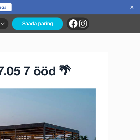
jaga
Saada päring
07.05 7 ööd 🌴