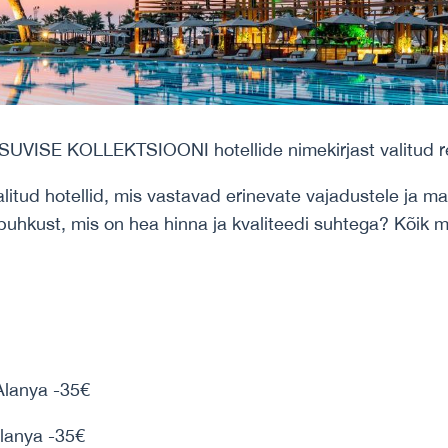
SUVISE KOLLEKTSIOONI hotellide nimekirjast valitud re
alitud hotellid, mis vastavad erinevate vajadustele ja ma
apuhkust, mis on hea hinna ja kvaliteedi suhtega? Kõik
Alanya -35€
Alanya -35€