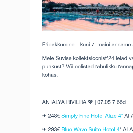
Eripakkumine – kuni 7. maini anname 
Meie Suvise kollektsioonist’24 leiad v
puhkust? Või eelistad rahulikku rann
kohas.
ANTALYA RIVIERA 💖 | 07.05 7 ööd
✈ 248€
Simply Fine Hotel Alize 4*
AI 
✈ 293€
Blue Wave Suite Hotel 4
* AI 