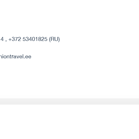
14 , +372 53401825 (RU)
niontravel.ee