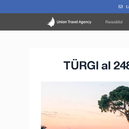
Li
Reisidiilid
TÜRGI al 248€