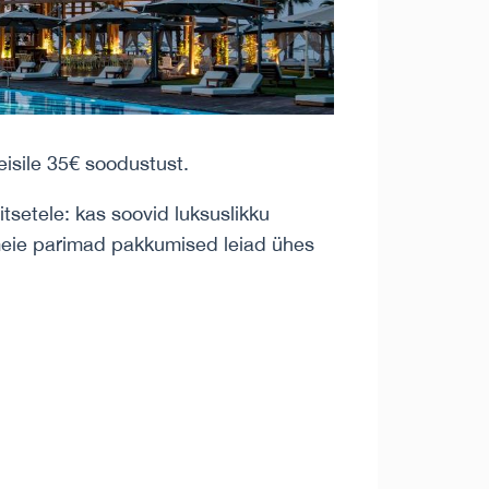
isile 35€ soodustust.
itsetele: kas soovid luksuslikku
 meie parimad pakkumised leiad ühes