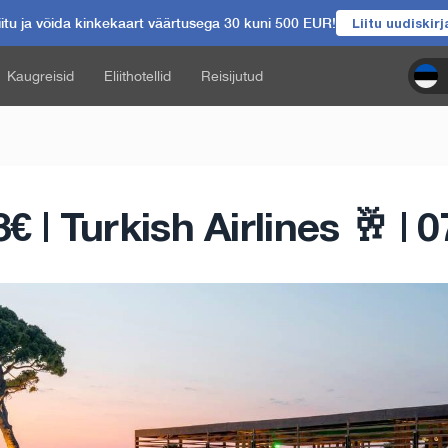
itu ja võida kinkekaart väärtusega 30 kuni 500 EUR!
Liitu uudiskir
Kaugreisid
Eliithotellid
Reisijutud
 | Turkish Airlines 🥂 | 