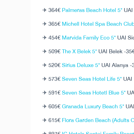
✈ 364€
Palmeras Beach Hotel 5*
UAI 
✈ 365€
Michell Hotel Spa Beach Club
✈ 454€
Marvida Family Eco 5*
UAI Si
✈ 509€
The X Belek 5*
UAI Belek -35
✈ 520€
Sirius Deluxe 5*
UAI Alanya -
✈ 573€
Seven Seas Hotel Life 5*
UAI 
✈ 591€
Seven Seas Hotetl Blue 5*
UAI
✈ 605€
Granada Luxury Beach 5*
UAI
✈ 615€
Flora Garden Beach (Adults O
✈ 897€
IC Hotels Santai Family Resor