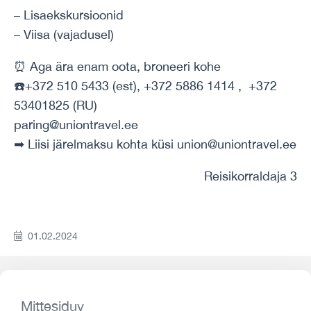
– Lisaekskursioonid
– Viisa (vajadusel)
⏰ Aga ära enam oota, broneeri kohe
☎️+372 510 5433 (est), +372 5886 1414 , +372
53401825 (RU)
paring@uniontravel.ee
➡ Liisi järelmaksu kohta küsi union@uniontravel.ee
Reisikorraldaja 3
01.02.2024
Mittesiduv