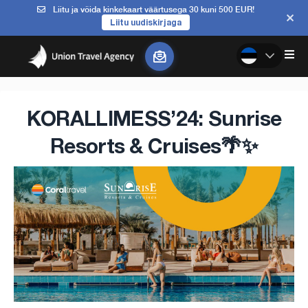
Liitu ja võida kinkekaart väärtusega 30 kuni 500 EUR!
Liitu uudiskirjaga
KORALLIMESS’24: Sunrise
Resorts & Cruises🌴✨