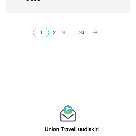
1
2
3
…
33
Union Traveli uudiskiri