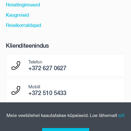
Reisitingimused
Kaugreisid
Reisikorraldajad
Klienditeenindus
Telefon
+372 627 0627
Mobiil
+372 510 5433
E-mail
Meie veebilehel kasutatakse küpsiseid. Loe lähemalt
siit
paring@uniontravel.ee