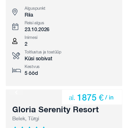
Alguspunkt
Riia
Reisi algus
23.10.2026
Inimesi
2
Toitlustus ja toatüüp
Küsi sobivat
Kestvus
5 ööd
1875 €
al.
/ in
Gloria Serenity Resort
Belek, Türgi