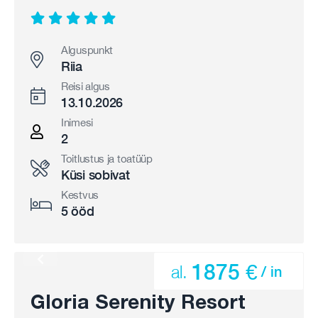
Alguspunkt
Riia
Reisi algus
13.10.2026
Inimesi
2
Toitlustus ja toatüüp
Küsi sobivat
Kestvus
5 ööd
1875 €
al.
/ in
Gloria Serenity Resort