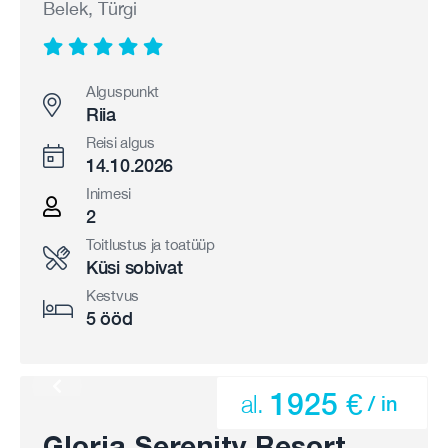
Belek, Türgi
Alguspunkt
Riia
Reisi algus
14.10.2026
Inimesi
2
Toitlustus ja toatüüp
Küsi sobivat
Kestvus
5 ööd
1925 €
al.
/ in
Gloria Serenity Resort