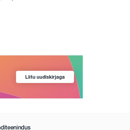
Liitu uudiskirjaga
nditeenindus