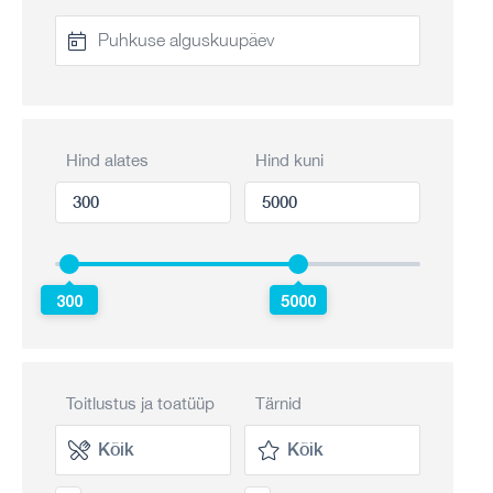
Hind alates
Hind kuni
300
5000
Toitlustus ja toatüüp
Tärnid