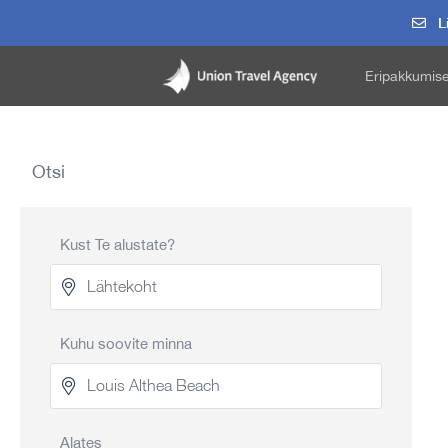
Li
Eripakkumis
Otsi
Kust Te alustate?
Kuhu soovite minna
Alates