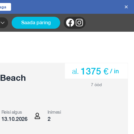
jaga
Saada päring
1375 €
al.
/ in
 Beach
7 ööd
Reisi algus
Inimesi
13.10.2026
2