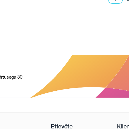
äärtusega 30
Ettevõte
Klie