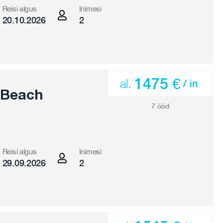
Reisi algus
Inimesi
20.10.2026
2
1475 €
al.
/ in
 Beach
7 ööd
Reisi algus
Inimesi
29.09.2026
2