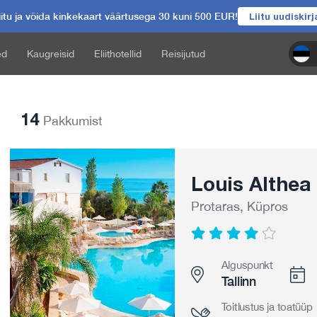
itu ja võida kinkekaart väärtusega 30 kuni 500 EUR!
Liitu uudiskir
ed
Kaugreisid
Eliithotellid
Reisijutud
14
Pakkumist
Louis Althea
Protaras, Küpros
Alguspunkt
Tallinn
Toitlustus ja toatüüp