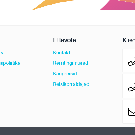
Ettevõte
Klie
ks
Kontakt
spoliitika
Reisitingimused
Kaugreisid
Reisikorraldajad