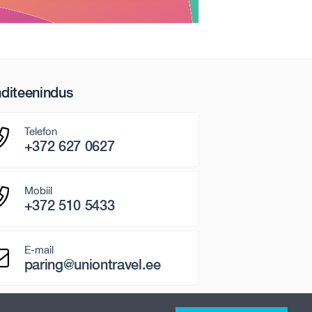
nditeenindus
Telefon
+372 627 0627
Mobiil
+372 510 5433
E-mail
paring@uniontravel.ee