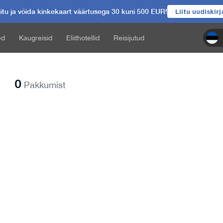
itu ja võida kinkekaart väärtusega 30 kuni 500 EUR!
Liitu uudiskir
ed
Kaugreisid
Eliithotellid
Reisijutud
0
Pakkumist