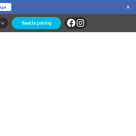
jaga
Saada päring