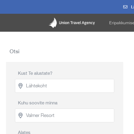
Li
Eripakkumis
Otsi
Kust Te alustate?
Kuhu soovite minna
Alates