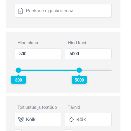
Hind alates
Hind kuni
300
5000
Toitlustus ja toatüüp
Tärnid