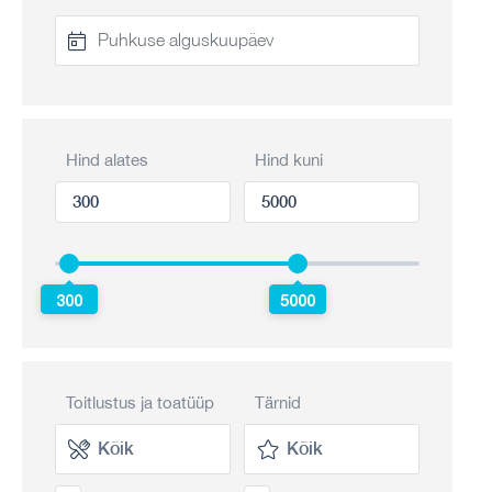
Hind alates
Hind kuni
300
5000
Toitlustus ja toatüüp
Tärnid