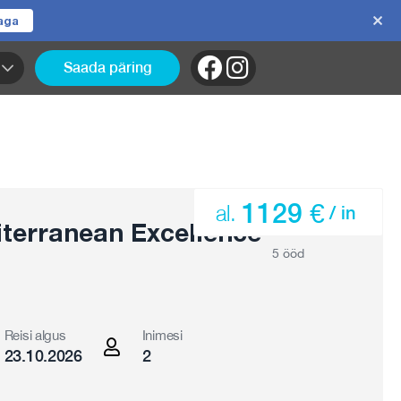
jaga
Saada päring
1129 €
al.
/ in
terranean Excellence
5 ööd
Reisi algus
Inimesi
23.10.2026
2