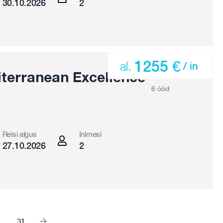
30.10.2026
2
1255 €
al.
/ in
terranean Excellence
6 ööd
Reisi algus
Inimesi
27.10.2026
2
…
31