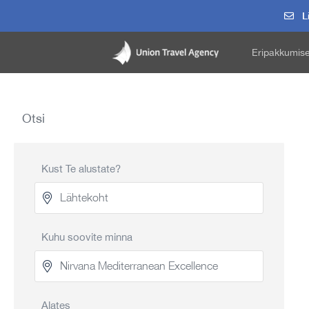
Li
Eripakkumis
Otsi
Kust Te alustate?
Kuhu soovite minna
Alates