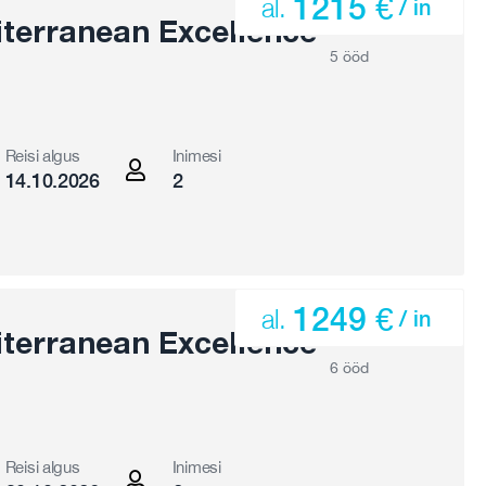
1215 €
al.
/ in
terranean Excellence
5 ööd
Reisi algus
Inimesi
14.10.2026
2
1249 €
al.
/ in
terranean Excellence
6 ööd
Reisi algus
Inimesi