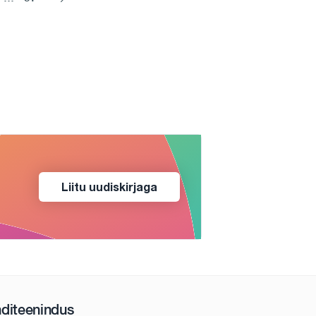
Liitu uudiskirjaga
nditeenindus