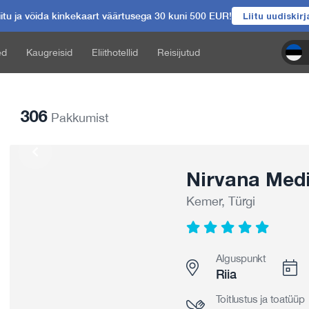
itu ja võida kinkekaart väärtusega 30 kuni 500 EUR!
Liitu uudiskir
ed
Kaugreisid
Eliithotellid
Reisijutud
306
Pakkumist
Nirvana Medi
Kemer, Türgi
Alguspunkt
Riia
Toitlustus ja toatüüp