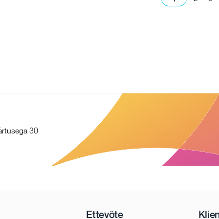
äärtusega 30
Ettevõte
Klie