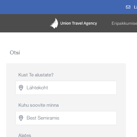
Li
Eripakkumis
Otsi
Kust Te alustate?
Kuhu soovite minna
Alates