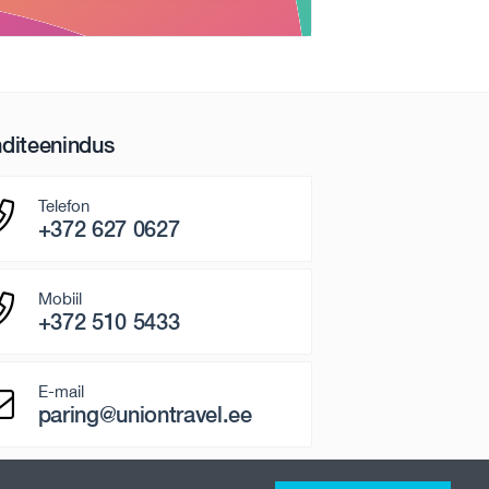
nditeenindus
Telefon
+372 627 0627
Mobiil
+372 510 5433
E-mail
paring@uniontravel.ee