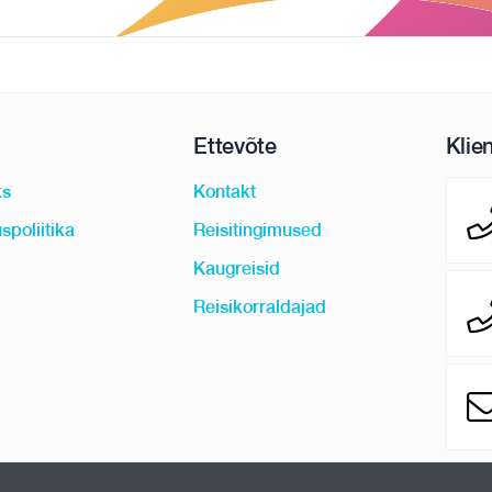
Ettevõte
Klie
ks
Kontakt
spoliitika
Reisitingimused
Kaugreisid
Reisikorraldajad