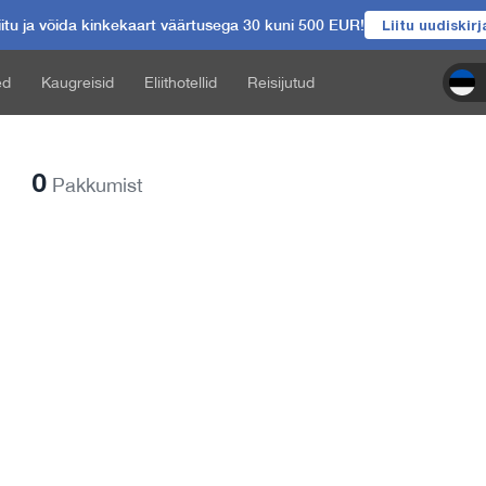
itu ja võida kinkekaart väärtusega 30 kuni 500 EUR!
Liitu uudiskir
ed
Kaugreisid
Eliithotellid
Reisijutud
0
Pakkumist