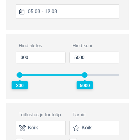
Hind alates
Hind kuni
300
5000
Toitlustus ja toatüüp
Tärnid