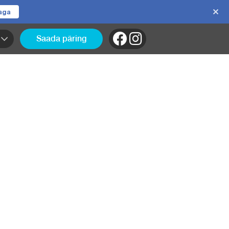
jaga
Saada päring