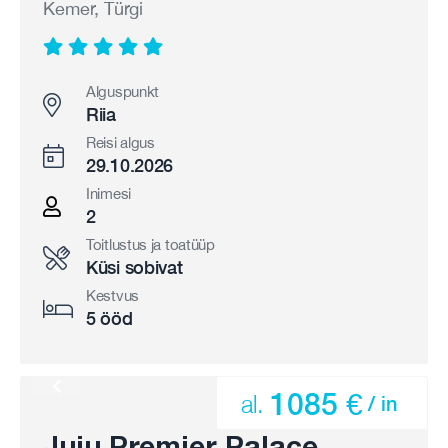
Kemer, Türgi
Alguspunkt
Riia
Reisi algus
29.10.2026
Inimesi
2
Toitlustus ja toatüüp
Küsi sobivat
Kestvus
5 ööd
1085 €
al.
/ in
Juju Premier Palace