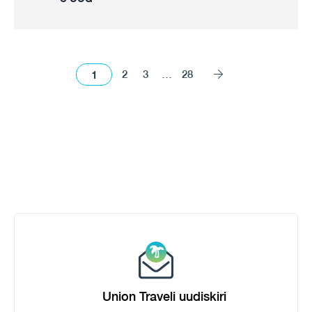
1
2
3
…
28
Union Traveli uudiskiri