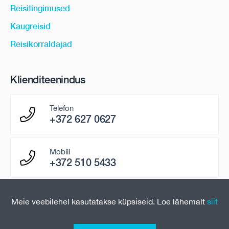
Reisitingimused
Kaugreisid
Reisikorraldajad
Klienditeenindus
Telefon
+372 627 0627
Mobiil
+372 510 5433
E-mail
Meie veebilehel kasutatakse küpsiseid. Loe lähemalt
siit
paring@uniontravel.ee