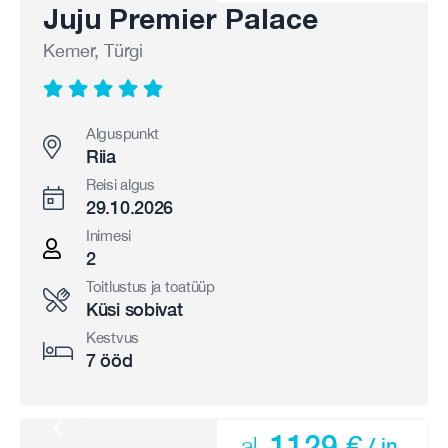
Juju Premier Palace
Kemer, Türgi
Alguspunkt
Riia
Reisi algus
29.10.2026
Inimesi
2
Toitlustus ja toatüüp
Küsi sobivat
Kestvus
7 ööd
1129 €
al.
/ in