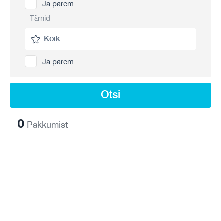
Ja parem
Tärnid
Ja parem
Otsi
0
Pakkumist