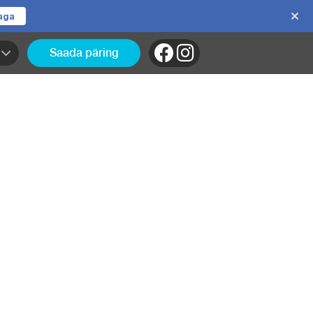
jaga
Saada päring