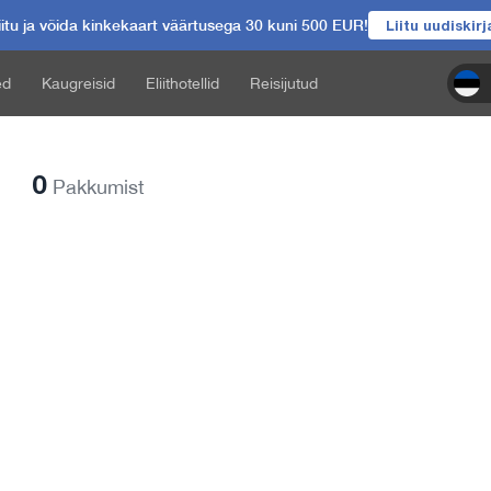
itu ja võida kinkekaart väärtusega 30 kuni 500 EUR!
Liitu uudiskir
ed
Kaugreisid
Eliithotellid
Reisijutud
0
Pakkumist