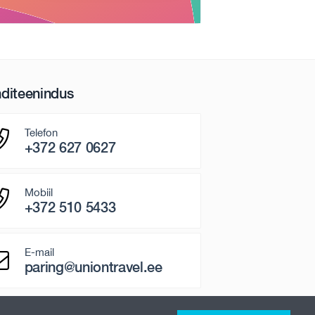
nditeenindus
Telefon
+372 627 0627
Mobiil
+372 510 5433
E-mail
paring@uniontravel.ee