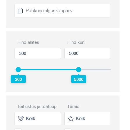
Hind alates
Hind kuni
300
5000
Toitlustus ja toatüüp
Tärnid