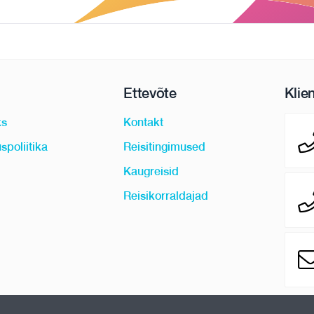
Ettevõte
Klie
ks
Kontakt
spoliitika
Reisitingimused
Kaugreisid
Reisikorraldajad