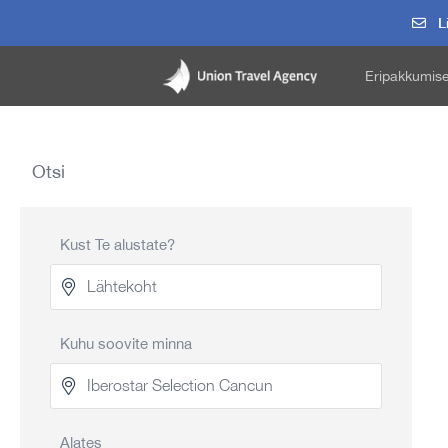
Li
Eripakkumis
Otsi
Kust Te alustate?
Kuhu soovite minna
Alates