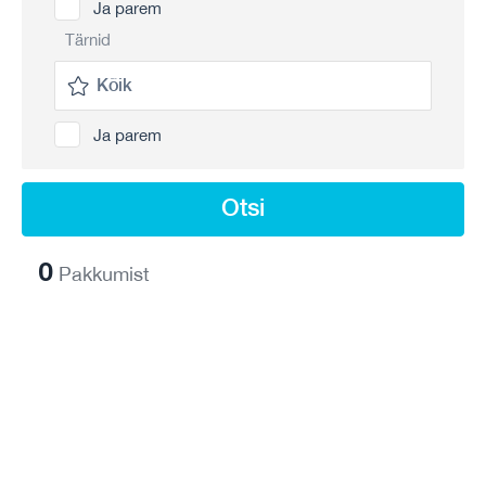
Ja parem
Tärnid
Ja parem
Otsi
0
Pakkumist