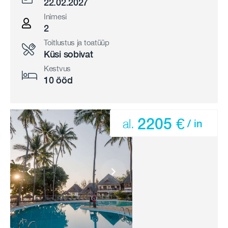
22.02.2027
Inimesi
2
Toitlustus ja toatüüp
Küsi sobivat
Kestvus
10 ööd
2205 €
al.
/ in