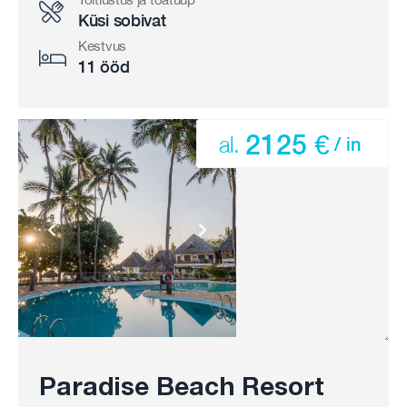
Küsi sobivat
Kestvus
11 ööd
2125 €
al.
/ in
Paradise Beach Resort