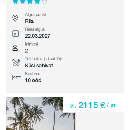
Alguspunkt
Riia
Reisi algus
22.03.2027
Inimesi
2
Toitlustus ja toatüüp
Küsi sobivat
Kestvus
10 ööd
2115 €
al.
/ in