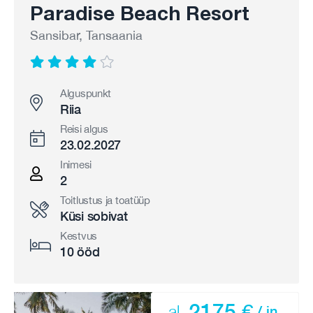
Paradise Beach Resort
Sansibar, Tansaania
Alguspunkt
Riia
Reisi algus
23.02.2027
Inimesi
2
Toitlustus ja toatüüp
Küsi sobivat
Kestvus
10 ööd
2175 €
al.
/ in