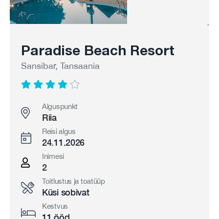
Paradise Beach Resort
Sansibar, Tansaania
Alguspunkt
Riia
Reisi algus
24.11.2026
Inimesi
2
Toitlustus ja toatüüp
Küsi sobivat
Kestvus
11 ööd