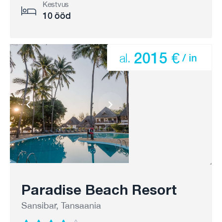
Kestvus
10 ööd
2015 €
al.
/ in
Paradise Beach Resort
Sansibar, Tansaania