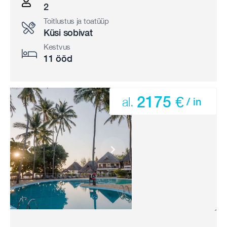
2
Toitlustus ja toatüüp
Küsi sobivat
Kestvus
11 ööd
2175 €
al.
/ in