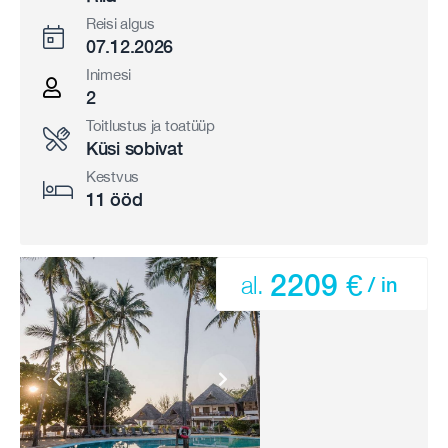
Reisi algus
07.12.2026
Inimesi
2
Toitlustus ja toatüüp
Küsi sobivat
Kestvus
11 ööd
2209 €
al.
/ in