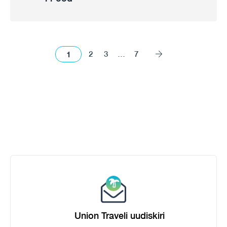
1
2
3
…
7
Union Traveli uudiskiri