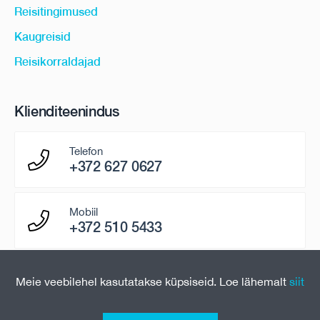
Reisitingimused
Kaugreisid
Reisikorraldajad
Klienditeenindus
Telefon
+372 627 0627
Mobiil
+372 510 5433
E-mail
Meie veebilehel kasutatakse küpsiseid. Loe lähemalt
siit
paring@uniontravel.ee