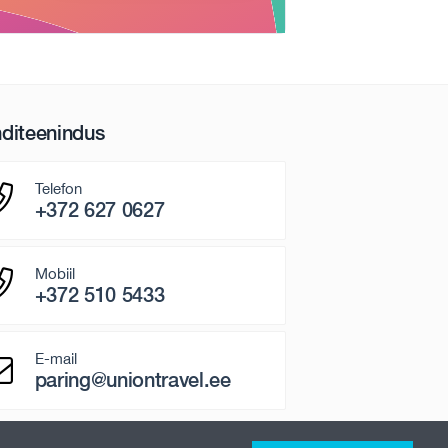
nditeenindus
Telefon
+372 627 0627
Mobiil
+372 510 5433
E-mail
paring@uniontravel.ee