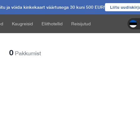
itu ja võida kinkekaart väärtusega 30 kuni 500 EUR!
Liitu uudiskir
ed
Kaugreisid
Eliithotellid
Reisijutud
0
Pakkumist