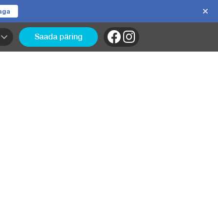
jaga
Saada päring