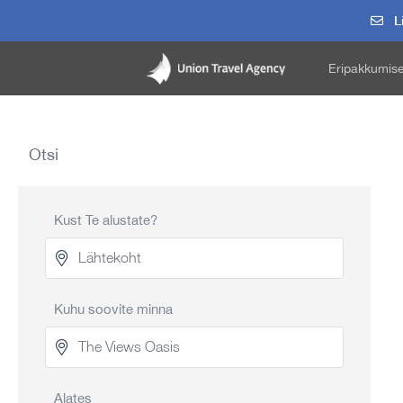
Li
Eripakkumis
Otsi
Kust Te alustate?
Kuhu soovite minna
Alates