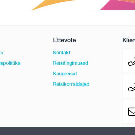
Ettevõte
Klie
ks
Kontakt
spoliitika
Reisitingimused
Kaugreisid
Reisikorraldajad