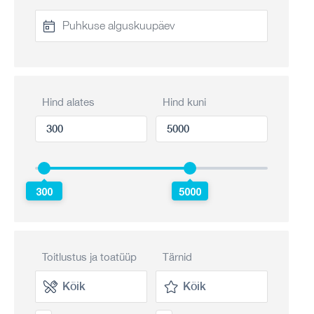
Hind alates
Hind kuni
300
5000
Toitlustus ja toatüüp
Tärnid