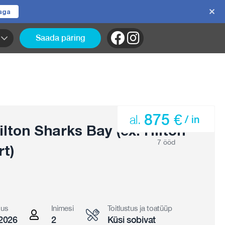
jaga
Saada päring
875 €
al.
/ in
lton Sharks Bay (ex. Hilton
7 ööd
t)
gus
Inimesi
Toitlustus ja toatüüp
2026
2
Küsi sobivat