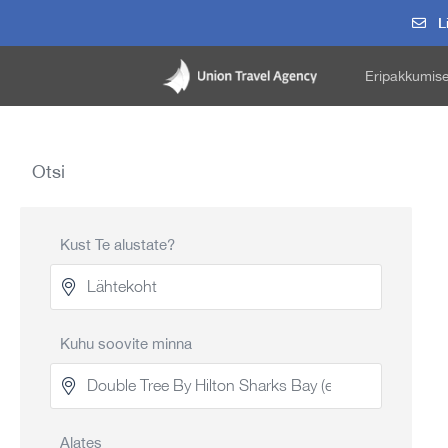
Li
Eripakkumis
Otsi
Kust Te alustate?
Kuhu soovite minna
Alates