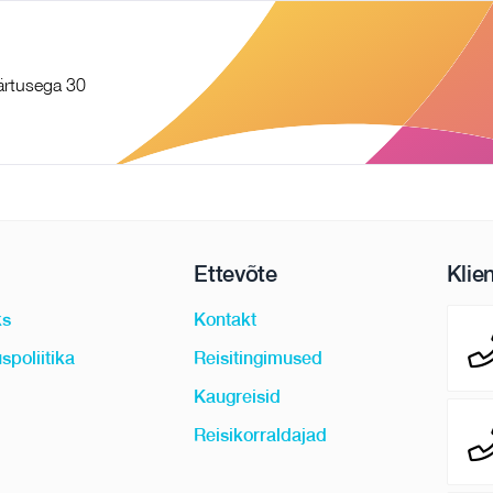
äärtusega 30
Ettevõte
Klie
ks
Kontakt
spoliitika
Reisitingimused
Kaugreisid
Reisikorraldajad