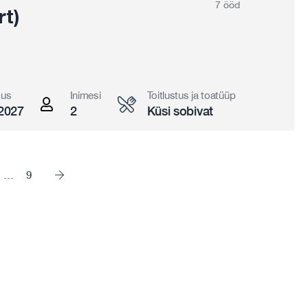
7 ööd
t)
gus
Inimesi
Toitlustus ja toatüüp
2027
2
Küsi sobivat
…
9