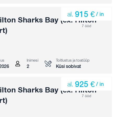
915 €
al.
/ in
lton Sharks Bay (ex. Hilton
7 ööd
t)
gus
Inimesi
Toitlustus ja toatüüp
2026
2
Küsi sobivat
925 €
al.
/ in
lton Sharks Bay (ex. Hilton
7 ööd
t)