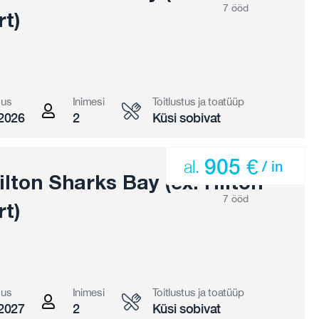
7 ööd
t)
gus
Inimesi
Toitlustus ja toatüüp
2026
2
Küsi sobivat
905 €
al.
/ in
lton Sharks Bay (ex. Hilton
7 ööd
t)
gus
Inimesi
Toitlustus ja toatüüp
2027
2
Küsi sobivat