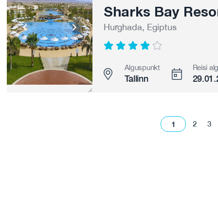
Sharks Bay Resor
Hurghada, Egiptus
Alguspunkt
Reisi al
Tallinn
29.01.
1
2
3