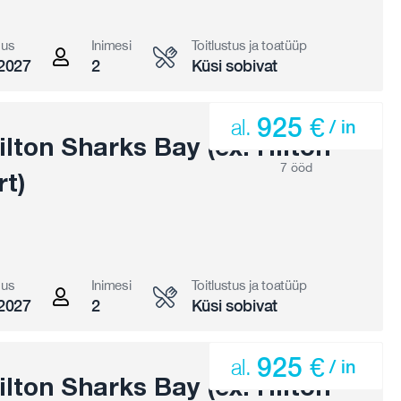
gus
Inimesi
Toitlustus ja toatüüp
2027
2
Küsi sobivat
925 €
al.
/ in
lton Sharks Bay (ex. Hilton
7 ööd
t)
gus
Inimesi
Toitlustus ja toatüüp
2027
2
Küsi sobivat
925 €
al.
/ in
lton Sharks Bay (ex. Hilton