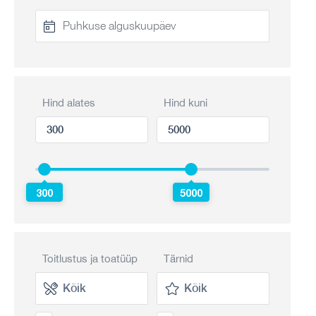
Hind alates
Hind kuni
300
5000
Toitlustus ja toatüüp
Tärnid