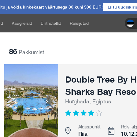
itu ja võida kinkekaart väärtusega 30 kuni 500 EUR!
Liitu uudiskir
ed
Kaugreisid
Eliithotellid
Reisijutud
86
Pakkumist
Double Tree By Hi
Sharks Bay Resor
Hurghada, Egiptus
Alguspunkt
Reisi al
Riia
10.12.