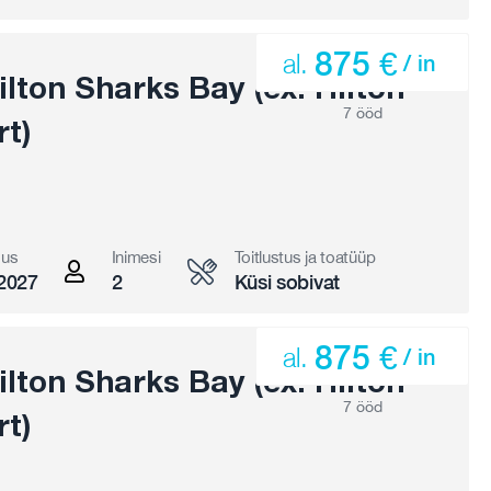
875 €
al.
/ in
lton Sharks Bay (ex. Hilton
7 ööd
t)
gus
Inimesi
Toitlustus ja toatüüp
2027
2
Küsi sobivat
875 €
al.
/ in
lton Sharks Bay (ex. Hilton
7 ööd
t)