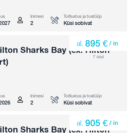
gus
Inimesi
Toitlustus ja toatüüp
2027
2
Küsi sobivat
895 €
al.
/ in
lton Sharks Bay (ex. Hilton
7 ööd
t)
gus
Inimesi
Toitlustus ja toatüüp
2026
2
Küsi sobivat
905 €
al.
/ in
lton Sharks Bay (ex. Hilton