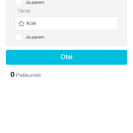
Ja parem
Tärnid
Ja parem
Otsi
0
Pakkumist