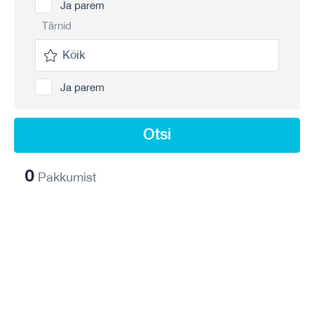
Ja parem
Tärnid
Ja parem
Otsi
0
Pakkumist