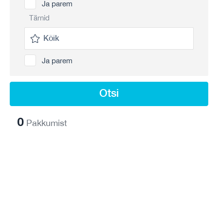
Ja parem
Tärnid
Ja parem
Otsi
0
Pakkumist