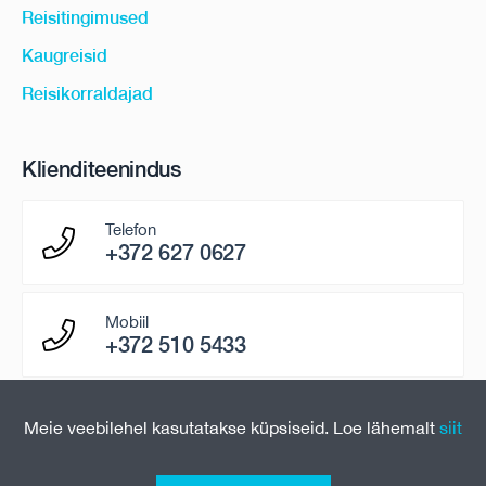
Reisitingimused
Kaugreisid
Reisikorraldajad
Klienditeenindus
Telefon
+372 627 0627
Mobiil
+372 510 5433
E-mail
Meie veebilehel kasutatakse küpsiseid. Loe lähemalt
siit
paring@uniontravel.ee