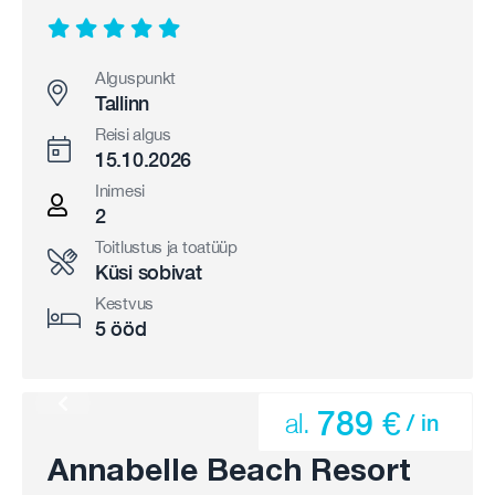
Alguspunkt
Tallinn
Reisi algus
15.10.2026
Inimesi
2
Toitlustus ja toatüüp
Küsi sobivat
Kestvus
5 ööd
789 €
al.
/ in
Annabelle Beach Resort