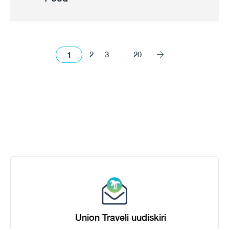
1
2
3
…
20
Union Traveli uudiskiri