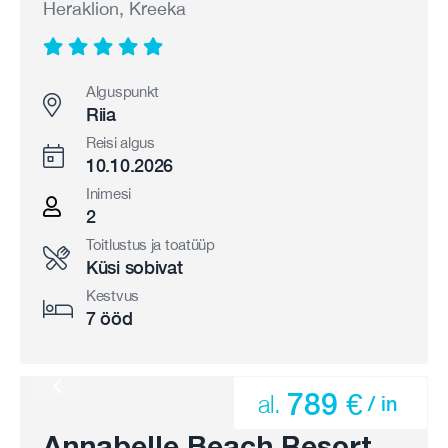
Heraklion, Kreeka
Alguspunkt
Riia
Reisi algus
10.10.2026
Inimesi
2
Toitlustus ja toatüüp
Küsi sobivat
Kestvus
7 ööd
789 €
al.
/ in
Annabelle Beach Resort