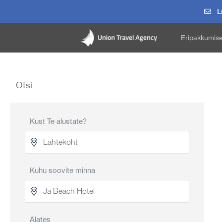
Li
Eripakkumis
Otsi
Kust Te alustate?
Kuhu soovite minna
Alates