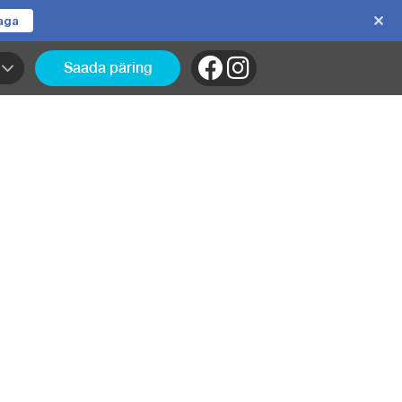
jaga
Saada päring