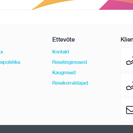
Ettevõte
Klie
ks
Kontakt
spoliitika
Reisitingimused
Kaugreisid
Reisikorraldajad