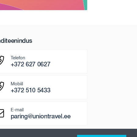
nditeenindus
Telefon
+372 627 0627
Mobiil
+372 510 5433
E-mail
paring@uniontravel.ee