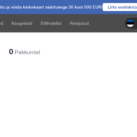
itu ja võida kinkekaart väärtusega 30 kuni 500 EUR!
Liitu uudiskir
ed
Kaugreisid
Eliithotellid
Reisijutud
0
Pakkumist