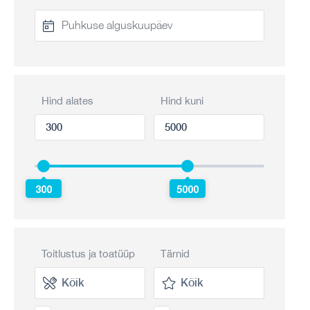
Hind alates
Hind kuni
300
5000
Toitlustus ja toatüüp
Tärnid