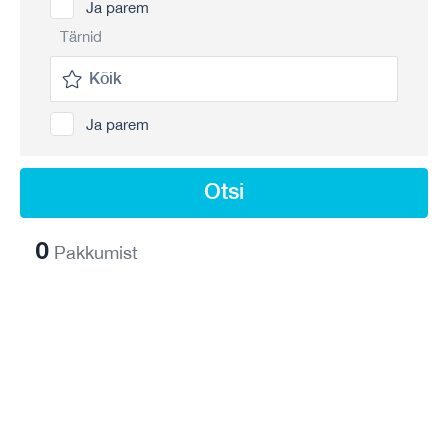
Ja parem
Tärnid
Ja parem
Otsi
0
Pakkumist