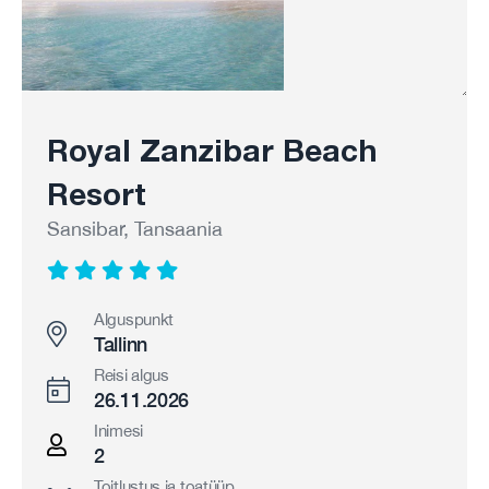
Royal Zanzibar Beach
Resort
Sansibar, Tansaania
Alguspunkt
Tallinn
Reisi algus
26.11.2026
Inimesi
2
Toitlustus ja toatüüp