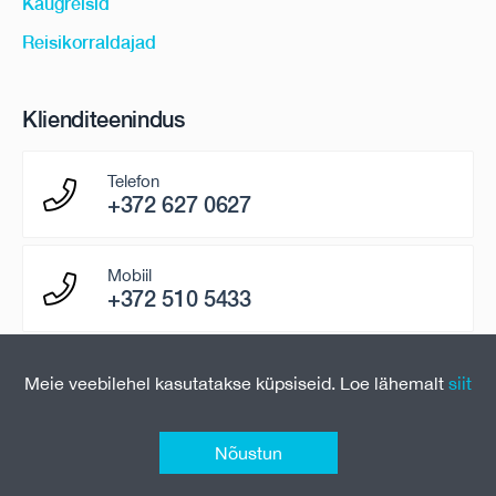
Kaugreisid
Reisikorraldajad
Klienditeenindus
Telefon
+372 627 0627
Mobiil
+372 510 5433
E-mail
Meie veebilehel kasutatakse küpsiseid. Loe lähemalt
siit
paring@uniontravel.ee
Nõustun