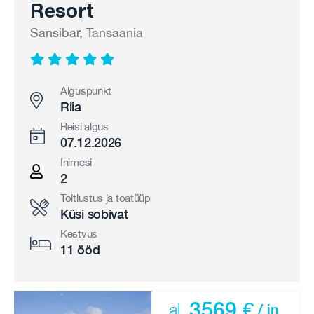
Resort
Sansibar, Tansaania
Alguspunkt
Riia
Reisi algus
07.12.2026
Inimesi
2
Toitlustus ja toatüüp
Küsi sobivat
Kestvus
11 ööd
3569 €
al.
/ in