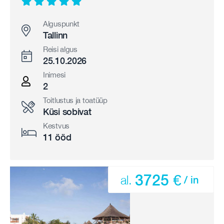
Alguspunkt
Tallinn
Reisi algus
25.10.2026
Inimesi
2
Toitlustus ja toatüüp
Küsi sobivat
Kestvus
11 ööd
3725 €
al.
/ in