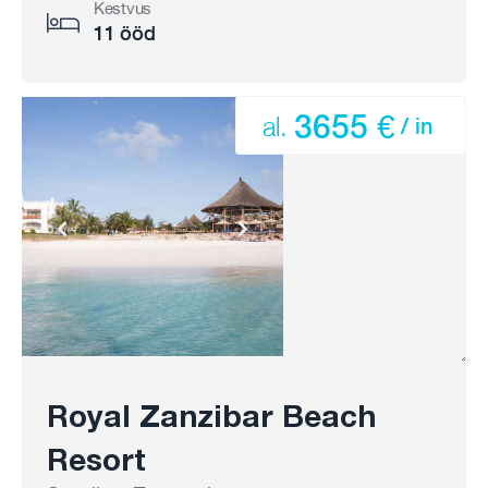
Kestvus
11 ööd
3655 €
al.
/ in
Royal Zanzibar Beach
Resort