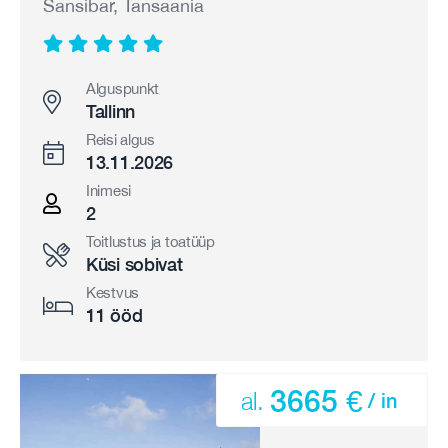
Sansibar, Tansaania
Alguspunkt
Tallinn
Reisi algus
13.11.2026
Inimesi
2
Toitlustus ja toatüüp
Küsi sobivat
Kestvus
11 ööd
3665 €
al.
/ in