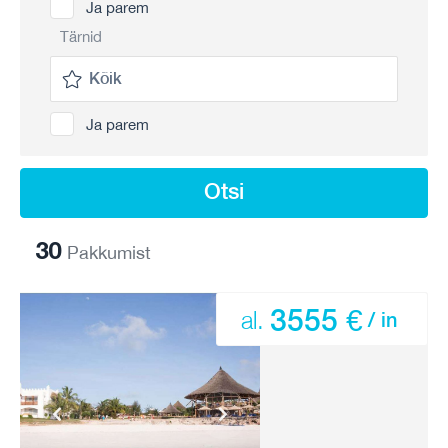
Ja parem
Tärnid
Ja parem
Otsi
30
Pakkumist
3555 €
al.
/ in