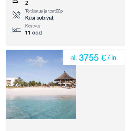
2
Toitlustus ja toatüüp
Küsi sobivat
Kestvus
11 ööd
3755 €
al.
/ in