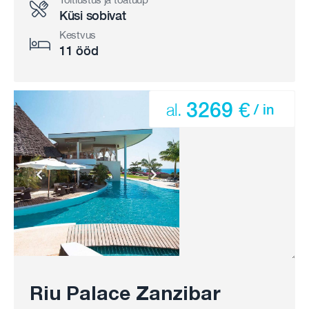
Küsi sobivat
Kestvus
11 ööd
3269 €
al.
/ in
Riu Palace Zanzibar