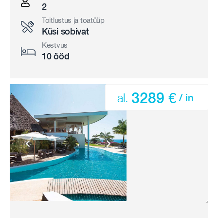
2
Toitlustus ja toatüüp
Küsi sobivat
Kestvus
10 ööd
3289 €
al.
/ in