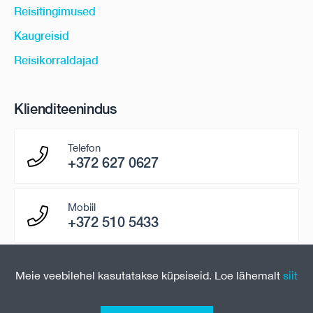
Reisitingimused
Kaugreisid
Reisikorraldajad
Klienditeenindus
Telefon
+372 627 0627
Mobiil
+372 510 5433
E-mail
Meie veebilehel kasutatakse küpsiseid. Loe lähemalt
siit
paring@uniontravel.ee