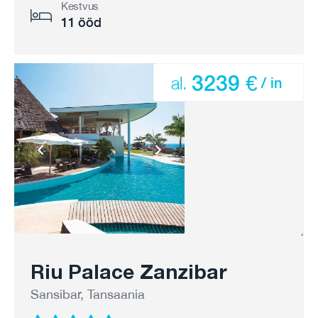
Kestvus
11 ööd
3239 €
al.
/ in
Riu Palace Zanzibar
Sansibar, Tansaania