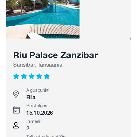
Riu Palace Zanzibar
Sansibar, Tansaania
Alguspunkt
Riia
Reisi algus
15.10.2026
Inimesi
2
Toitlustus ja toatüüp