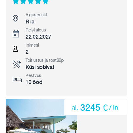
Alguspunkt
Riia
Reisi algus
22.02.2027
Inimesi
2
Toitlustus ja toatüüp
Küsi sobivat
Kestvus
10 ööd
3245 €
al.
/ in