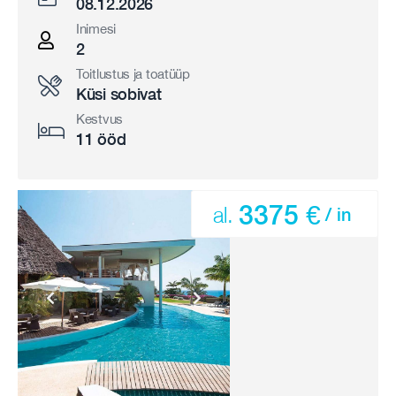
08.12.2026
Inimesi
2
Toitlustus ja toatüüp
Küsi sobivat
Kestvus
11 ööd
3375 €
al.
/ in