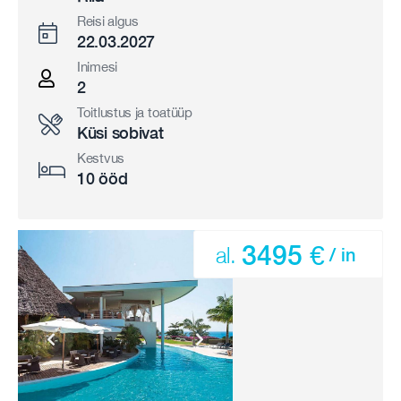
Reisi algus
22.03.2027
Inimesi
2
Toitlustus ja toatüüp
Küsi sobivat
Kestvus
10 ööd
3495 €
al.
/ in