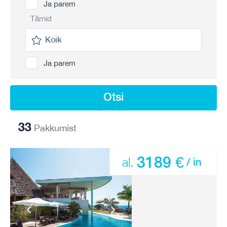
Ja parem
Tärnid
Ja parem
Otsi
33
Pakkumist
3189 €
al.
/ in