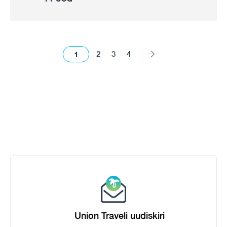
1
2
3
4
Union Traveli uudiskiri