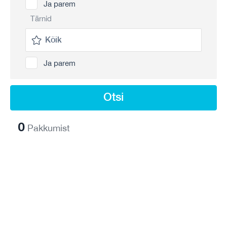
Ja parem
Tärnid
Ja parem
Otsi
0
Pakkumist