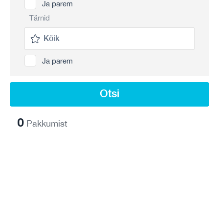
Ja parem
Tärnid
Ja parem
Otsi
0
Pakkumist