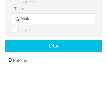
Ja parem
Tärnid
Ja parem
Otsi
0
Pakkumist