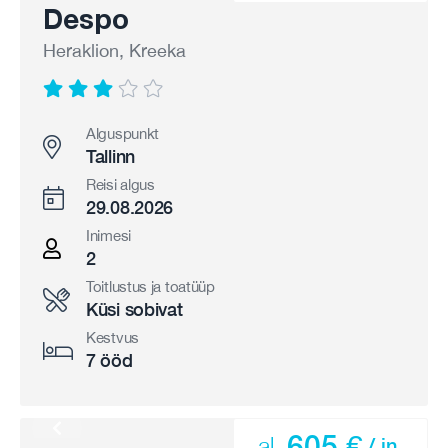
Despo
Heraklion, Kreeka
Alguspunkt
Tallinn
Reisi algus
29.08.2026
Inimesi
2
Toitlustus ja toatüüp
Küsi sobivat
Kestvus
7 ööd
605 €
al.
/ in