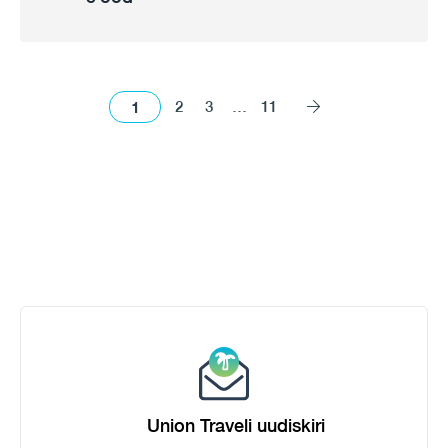
1
2
3
…
11
Union Traveli uudiskiri