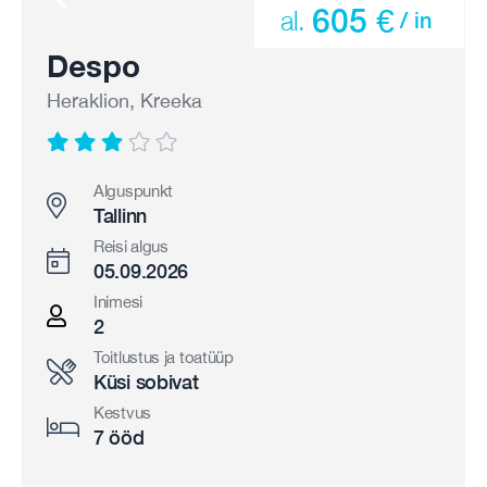
605 €
al.
/ in
Despo
Heraklion, Kreeka
Alguspunkt
Tallinn
Reisi algus
05.09.2026
Inimesi
2
Toitlustus ja toatüüp
Küsi sobivat
Kestvus
7 ööd