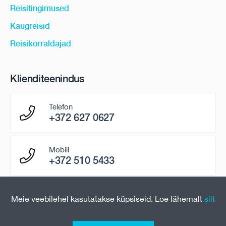
Reisitingimused
Kaugreisid
Reisikorraldajad
Klienditeenindus
Telefon
+372 627 0627
Mobiil
+372 510 5433
E-mail
Meie veebilehel kasutatakse küpsiseid. Loe lähemalt
siit
paring@uniontravel.ee