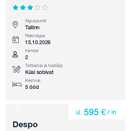
Alguspunkt
Tallinn
Reisi algus
15.10.2026
Inimesi
2
Toitlustus ja toatüüp
Küsi sobivat
Kestvus
5 ööd
595 €
al.
/ in
Despo