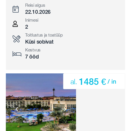
Reisi algus
22.10.2026
Inimesi
2
Toitlustus ja toatüüp
Küsi sobivat
Kestvus
7 ööd
1485 €
al.
/ in