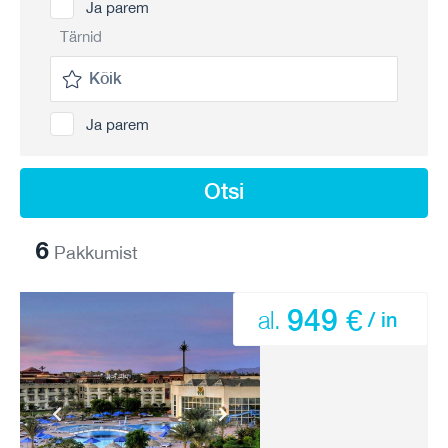
Ja parem
Tärnid
Ja parem
Otsi
6
Pakkumist
949 €
al.
/ in