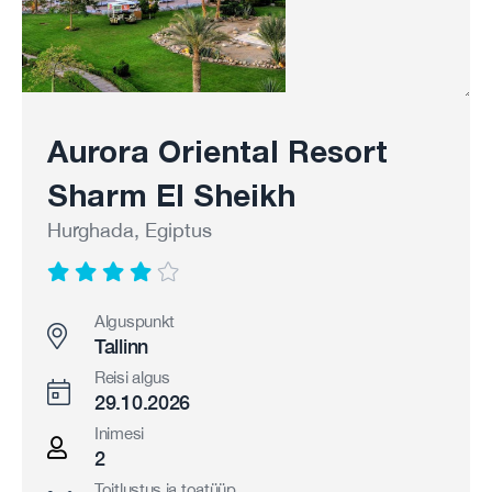
Aurora Oriental Resort
Sharm El Sheikh
Hurghada, Egiptus
Alguspunkt
Tallinn
Reisi algus
29.10.2026
Inimesi
2
Toitlustus ja toatüüp