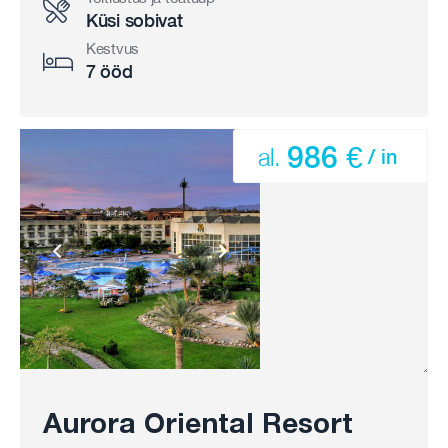
Küsi sobivat
Kestvus
7 ööd
986 €
al.
/ in
Aurora Oriental Resort