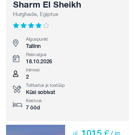
Sharm El Sheikh
Hurghada, Egiptus
Alguspunkt
Tallinn
Reisi algus
18.10.2026
Inimesi
2
Toitlustus ja toatüüp
Küsi sobivat
Kestvus
7 ööd
1015 €
al.
/ in