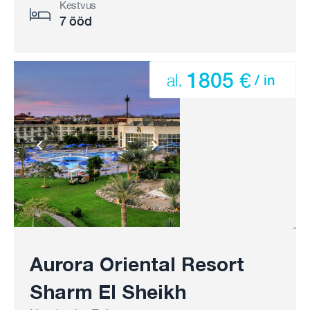
Kestvus
7 ööd
1805 €
al.
/ in
Aurora Oriental Resort
Sharm El Sheikh