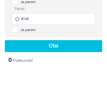
Ja parem
Tärnid
Ja parem
Otsi
0
Pakkumist