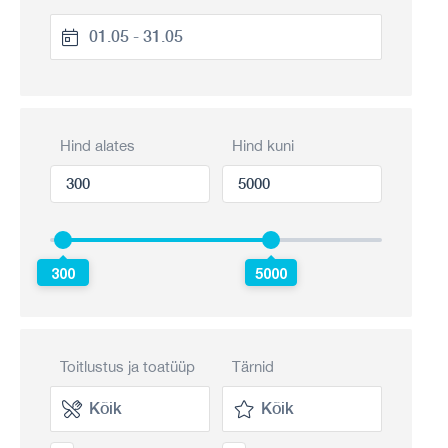
Hind alates
Hind kuni
300
5000
Toitlustus ja toatüüp
Tärnid