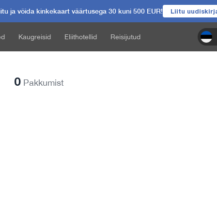
itu ja võida kinkekaart väärtusega 30 kuni 500 EUR!
Liitu uudiskir
ed
Kaugreisid
Eliithotellid
Reisijutud
0
Pakkumist