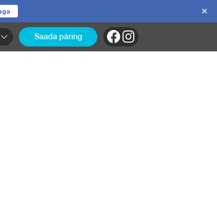
jaga
Saada päring