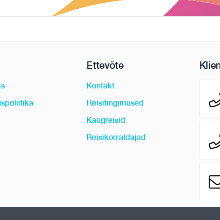
Ettevõte
Klie
ks
Kontakt
spoliitika
Reisitingimused
Kaugreisid
Reisikorraldajad