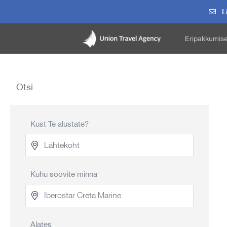
Li
Eripakkumis
Otsi
Kust Te alustate?
Kuhu soovite minna
Alates