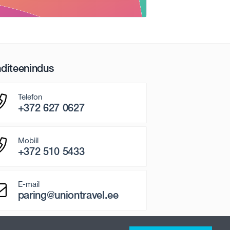
nditeenindus
Telefon
+372 627 0627
Mobiil
+372 510 5433
E-mail
paring@uniontravel.ee