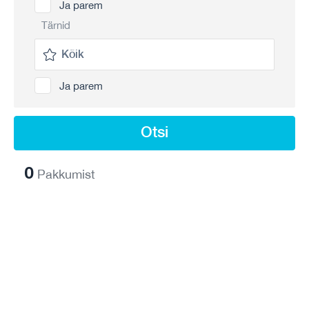
Ja parem
Tärnid
Ja parem
Otsi
0
Pakkumist