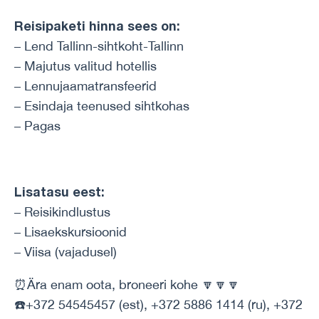
Reisipaketi hinna sees on:
– Lend Tallinn-sihtkoht-Tallinn
– Majutus valitud hotellis
– Lennujaamatransfeerid
– Esindaja teenused sihtkohas
– Pagas
Lisatasu eest:
– Reisikindlustus
– Lisaekskursioonid
– Viisa (vajadusel)
⏰Ära enam oota, broneeri kohe 🔽🔽🔽
☎️+372 54545457 (est), +372 5886 1414 (ru), +372