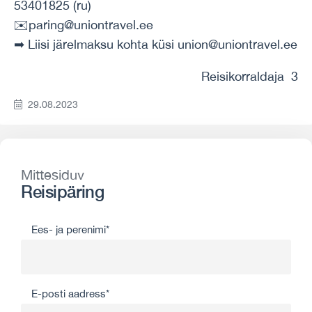
53401825 (ru)
✉️paring@uniontravel.ee
➡ Liisi järelmaksu kohta küsi union@uniontravel.ee
Reisikorraldaja 3
29.08.2023
Mittesiduv
Reisipäring
Ees- ja perenimi*
E-posti aadress*