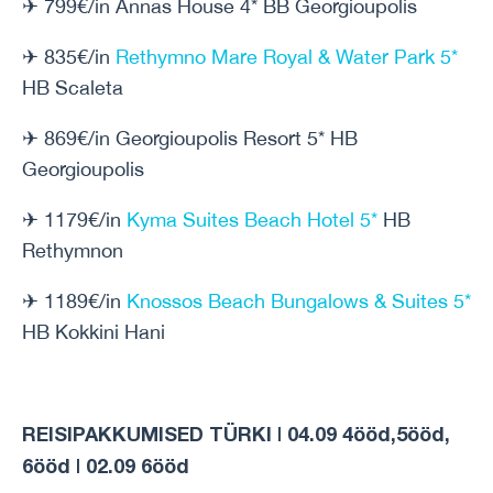
✈ 799€/in Annas House 4* BB Georgioupolis
✈ 835€/in
Rethymno Mare Royal & Water Park 5*
HB Scaleta
✈ 869€/in Georgioupolis Resort 5* HB
Georgioupolis
✈ 1179€/in
Kyma Suites Beach Hotel 5*
HB
Rethymnon
✈ 1189€/in
Knossos Beach Bungalows & Suites 5*
HB Kokkini Hani
REISIPAKKUMISED TÜRKI | 04.09 4ööd,5ööd,
6ööd | 02.09 6ööd