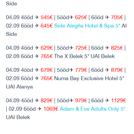
Side
04.09 4ööd ✈
545€
| 5ööd✈
625€
| 6ööd ✈
705€
|
02.09 6ööd ✈
645€
Side Alegria Hotel & Spa 5*
AI
Side
04.09 4ööd ✈
629€
| 5ööd✈
725€
| 6ööd ✈
825€
|
02.09 6ööd ✈
765€
The X Belek 5* UAI Belek
04.09 4ööd ✈
679€
| 5ööd✈
779€
| 6ööd ✈
879€
|
02.09 6ööd ✈
765€
Numa Bay Exclusive Hotel 5*
UAI Alanya
04.09 4ööd ✈
829€
| 5ööd✈
979€
| 6ööd ✈
1129€
| 02.09 6ööd ✈
1069€
Adam & Eve Adults Only 5*
UAI Belek