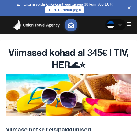
Liitu ja võida kinkekaart väärtusega 30 kuni 500 EUR!
Liitu uudiskirjaga
Viimased kohad al 345€ | TIV,
HER🌊⭐️
Viimase hetke reisipakkumised