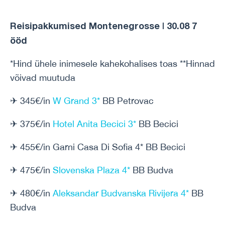
Reisipakkumised Montenegrosse | 30.08 7
ööd
*Hind ühele inimesele kahekohalises toas **Hinnad
võivad muutuda
✈ 345€/in
W Grand 3*
BB Petrovac
✈ 375€/in
Hotel Anita Becici 3*
BB Becici
✈ 455€/in Garni Casa Di Sofia 4* BB Becici
✈ 475€/in
Slovenska Plaza 4*
BB Budva
✈ 480€/in
Aleksandar Budvanska Rivijera 4*
BB
Budva