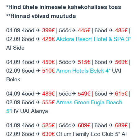
*Hind ühele inimesele kahekohalises toas
**Hinnad võivad muutuda
04.09 4ööd ✈
399€
| 5ööd✈
445€
| 6ööd ✈
485€
|
02.09 6ööd ✈
425€
Akdora Resort Hotel & SPA 3*
AI Side
04.09 4ööd ✈
459€
| 5ööd✈
515€
| 6ööd ✈
569€
|
02.09 6ööd ✈
510€
Amon Hotels Belek 4*
UAI
Belek
04.09 4ööd ✈
489€
| 5ööd✈
549€ |
6ööd ✈
615€
|
02.09 6ööd ✈
555€
Armas Green Fugla Beach
5*
HV UAI Alanya
04.09 4ööd ✈
525€
| 5ööd✈
609€
| 6ööd ✈
689€
|
02.09 6ööd ✈
630€
Otium Family Eco Club 5* AI