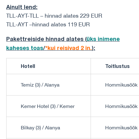
Ainult lend
:
TLL-AYT-TLL – hinnad alates 229 EUR
TLL-AYT –hinnad alates 119 EUR
Pakettreiside hinnad alates (
üks inimene
kaheses toas
/
*kui reisivad 2 in.
)
:
Hotell
Toitlustus
Temiz (3) / Alanya
Hommikusöök
Kemer Hotel (3) / Kemer
Hommikusöök
Bilkay (3) / Alanya
Hommikusöök