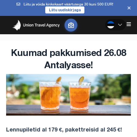
Liitu ja võida kinkekaart väärtusega 30 kuni 500 EUR!
Liitu uudiskirjaga
Kuumad pakkumised 26.08
Antalyasse!
Lennupiletid al 179 €, pakettreisid al 245 €!