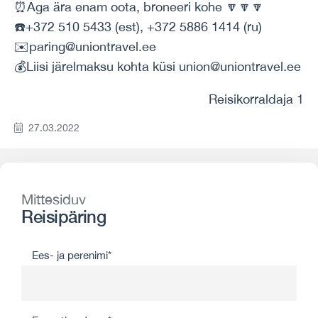
⏰Aga ära enam oota, broneeri kohe 🔽🔽🔽
☎️+372 510 5433 (est), +372 5886 1414 (ru)
✉️paring@uniontravel.ee
💰Liisi järelmaksu kohta küsi union@uniontravel.ee
Reisikorraldaja 1
27.03.2022
Mittesiduv
Reisipäring
Ees- ja perenimi*