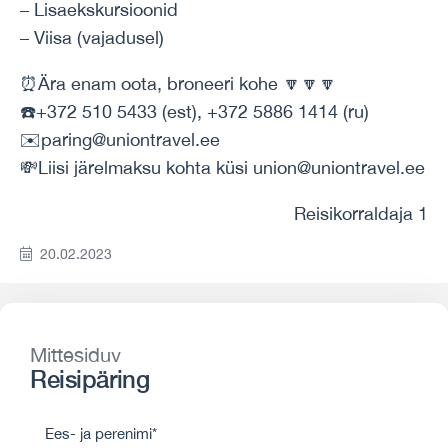
– Lisaekskursioonid
– Viisa (vajadusel)
⏰Ära enam oota, broneeri kohe 🔽🔽🔽
☎️+372 510 5433 (est), +372 5886 1414 (ru)
✉️paring@uniontravel.ee
💸Liisi järelmaksu kohta küsi union@uniontravel.ee
Reisikorraldaja 1
20.02.2023
Mittesiduv
Reisipäring
Ees- ja perenimi*