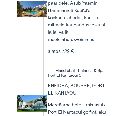
paaridele. Asub Yasmin
Hammameti kuurordi
keskuse lähedal, kus on
mitmeid kaubanduskeskusi
ja lai valik
meelelahutusvõimalusi.
alates 729 €
Hasdrubal Thalassa & Spa
Port El Kantaoui 5*
ENFIDHA, SOUSSE, PORT
EL KANTAOUI
Mereäärne hotell, mis asub
Port El Kantaoui golfiväljaku