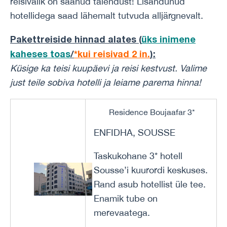
reisivalik on saanud täiendust! Lisandunud
hotellidega saad lähemalt tutvuda alljärgnevalt.
Pakettreiside hinnad alates (
üks inimene
kaheses toas
/
*kui reisivad 2 in.
)
:
Küsige ka teisi kuupäevi ja reisi kestvust.
Valime
just teile sobiva hotelli ja leiame parema hinna!
Residence Boujaafar 3*
ENFIDHA, SOUSSE
Taskukohane 3* hotell
Sousse’i kuurordi keskuses.
Rand asub hotellist üle tee.
Enamik tube on
merevaatega.