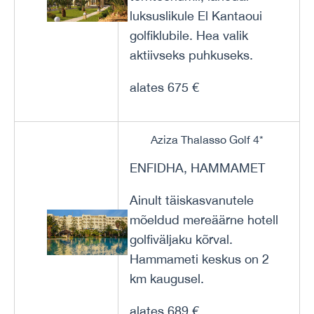
luksuslikule El Kantaoui
golfiklubile. Hea valik
aktiivseks puhkuseks.
alates 675 €
Aziza Thalasso Golf 4*
ENFIDHA, HAMMAMET
Ainult täiskasvanutele
mõeldud mereäärne hotell
golfiväljaku kõrval.
Hammameti keskus on 2
km kaugusel.
alates 689 €