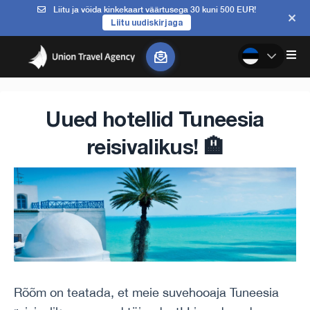
Liitu ja võida kinkekaart väärtusega 30 kuni 500 EUR!
Liitu uudiskirjaga
Uued hotellid Tuneesia
reisivalikus! 🏨
Rõõm on teatada, et meie suvehooaja Tuneesia