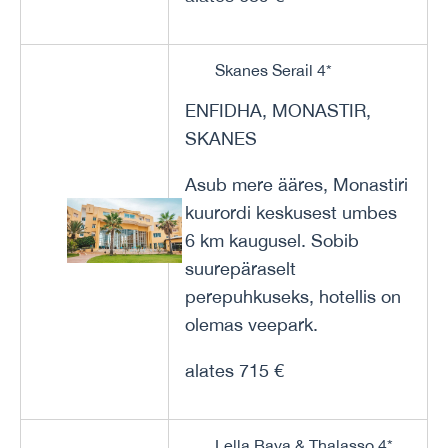
Skanes Serail 4*
ENFIDHA, MONASTIR,
SKANES
Asub mere ääres, Monastiri
kuurordi keskusest umbes
6 km kaugusel. Sobib
suurepäraselt
perepuhkuseks, hotellis on
olemas veepark.
alates 715 €
Lella Baya & Thalasso 4*