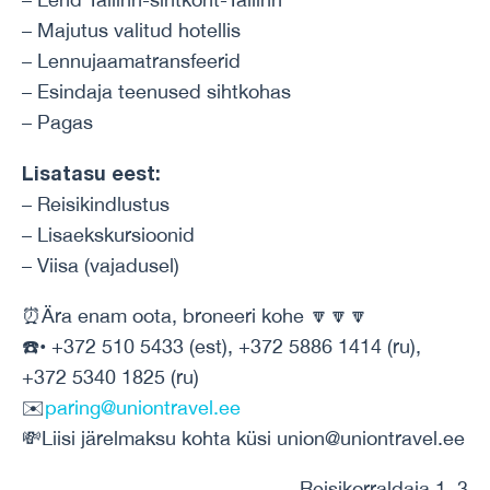
– Majutus valitud hotellis
– Lennujaamatransfeerid
– Esindaja teenused sihtkohas
– Pagas
Lisatasu eest:
– Reisikindlustus
– Lisaekskursioonid
– Viisa (vajadusel)
⏰Ära enam oota, broneeri kohe 🔽🔽🔽
☎️• +372 510 5433 (est), +372 5886 1414 (ru),
+372 5340 1825 (ru)
✉️
paring@uniontravel.ee
💸Liisi järelmaksu kohta küsi union@uniontravel.ee
Reisikorraldaja 1, 3