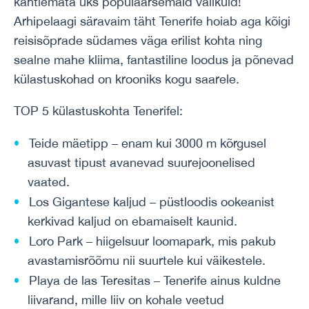
kahtlemata üks populaarsemaid valikuid!
Arhipelaagi säravaim täht Tenerife hoiab aga kõigi
reisisõprade südames väga erilist kohta ning
sealne mahe kliima, fantastiline loodus ja põnevad
külastuskohad on krooniks kogu saarele.
TOP 5 külastuskohta Tenerifel:
Teide mäetipp – enam kui 3000 m kõrgusel
asuvast tipust avanevad suurejoonelised
vaated.
Los Gigantese kaljud – püstloodis ookeanist
kerkivad kaljud on ebamaiselt kaunid.
Loro Park – hiigelsuur loomapark, mis pakub
avastamisrõõmu nii suurtele kui väikestele.
Playa de las Teresitas – Tenerife ainus kuldne
liivarand, mille liiv on kohale veetud