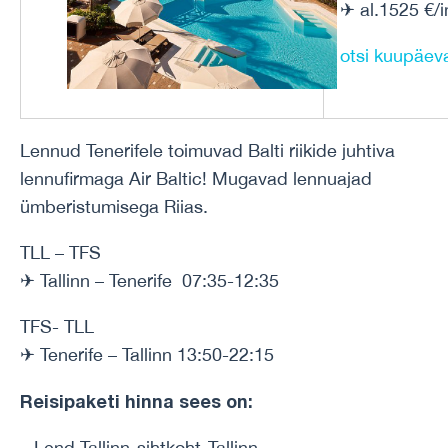
✈ al.1525 €/i
otsi kuupäev
Lennud Tenerifele toimuvad Balti riikide juhtiva
lennufirmaga Air Baltic! Mugavad lennuajad
ümberistumisega Riias.
TLL – TFS
✈ Tallinn – Tenerife 07:35-12:35
TFS- TLL
✈ Tenerife – Tallinn 13:50-22:15
Reisipaketi hinna sees on:
– Lend Tallinn-sihtkoht-Tallinn