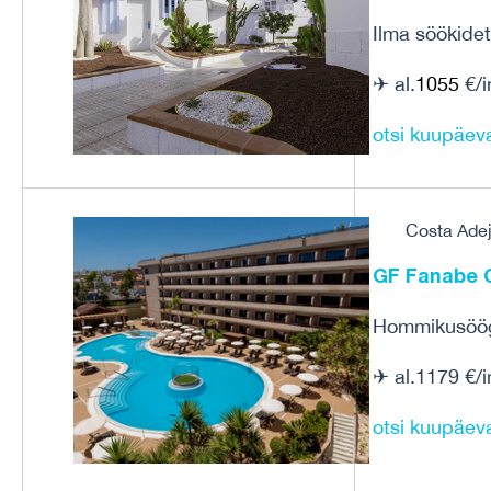
Ilma söökidet
✈ al.
1055
€/i
otsi kuupäev
Costa Adej
GF Fanabe C
Hommikusöög
✈ al.1179 €/i
otsi kuupäev