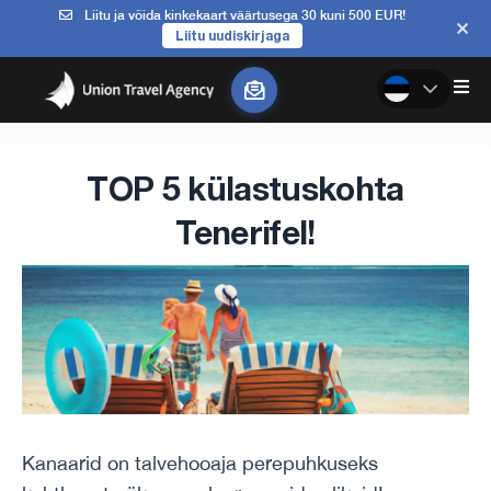
Liitu ja võida kinkekaart väärtusega 30 kuni 500 EUR!
Liitu uudiskirjaga
TOP 5 külastuskohta
Tenerifel!
Kanaarid on talvehooaja perepuhkuseks