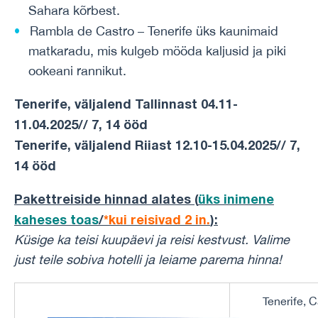
Sahara kõrbest.
Rambla de Castro – Tenerife üks kaunimaid
matkaradu, mis kulgeb mööda kaljusid ja piki
ookeani rannikut.
Tenerife, väljalend Tallinnast 04.11-
11.04.2025// 7, 14 ööd
Tenerife, väljalend Riiast 12.10-15.04.2025// 7,
14 ööd
Pakettreiside hinnad alates (
üks inimene
kaheses toas
/
*kui reisivad 2 in.
)
:
Küsige ka teisi kuupäevi ja reisi kestvust.
Valime
just teile sobiva hotelli ja leiame parema hinna!
Tenerife, C