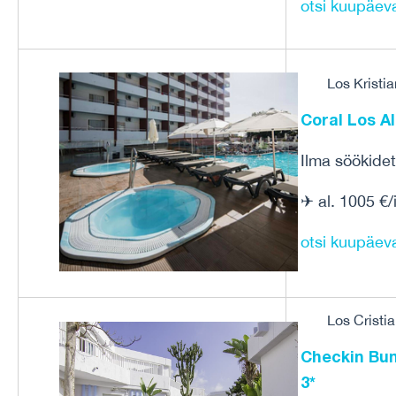
otsi kuupäev
Los Kristia
Coral Los Al
Ilma söökidet
✈ al. 1005 €/
otsi kuupäev
Los Cristia
Checkin Bun
3*