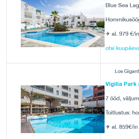
Blue Sea Lag
Hommikusöög
✈ al. 979 €/i
otsi kuupäev
Los Gigant
Vigilia Par
7 ööd, välju
Toitlustus: 
✈ al. 859€/in