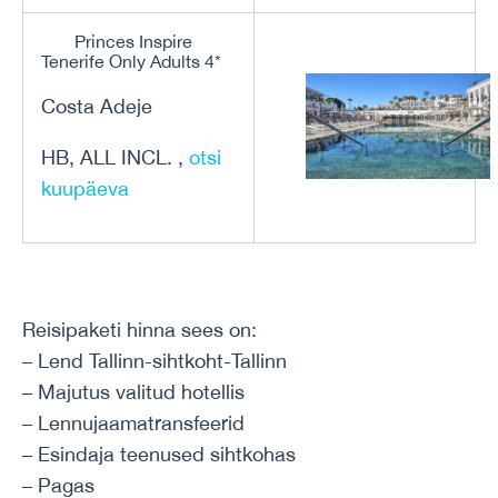
Princes Inspire
Tenerife Only Adults 4*
Costa Adeje
HB, ALL INCL. ,
otsi
kuupäeva
Reisipaketi hinna sees on:
– Lend Tallinn-sihtkoht-Tallinn
– Majutus valitud hotellis
– Lennujaamatransfeerid
– Esindaja teenused sihtkohas
– Pagas