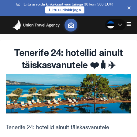
Liitu ja võida kinkekaart väärtusega 30 kuni 500 EUR!
Liitu uudiskirjaga
Tenerife 24: hotellid ainult
täiskasvanutele ❤️🧳✈️
Tenerife 24: hotellid ainult täiskasvanutele