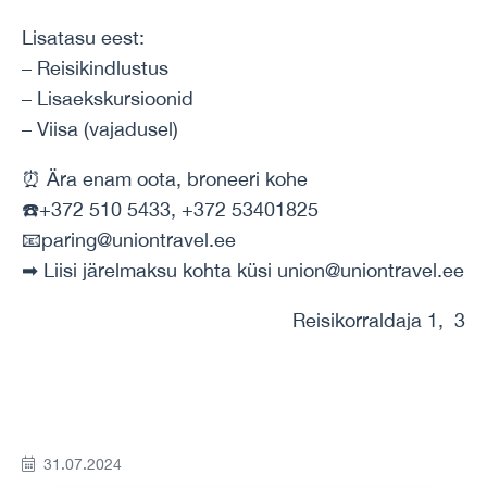
Lisatasu eest:
– Reisikindlustus
– Lisaekskursioonid
– Viisa (vajadusel)
⏰ Ära enam oota, broneeri kohe
☎️+372 510 5433, +372 53401825
📧paring@uniontravel.ee
➡ Liisi järelmaksu kohta küsi union@uniontravel.ee
Reisikorraldaja 1, 3
31.07.2024